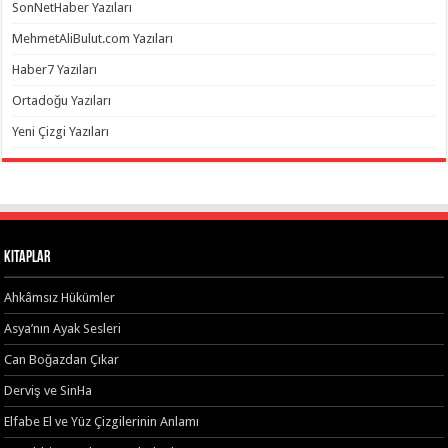
SonNetHaber Yazıları
MehmetAliBulut.com Yazıları
Haber7 Yazıları
Ortadoğu Yazıları
Yeni Çizgi Yazıları
Kitaplar
Ahkâmsız Hükümler
Asya’nın Ayak Sesleri
Can Boğazdan Çıkar
Derviş ve SinHa
Elfabe El ve Yüz Çizgilerinin Anlamı