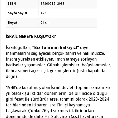
ISBN
9786051512983
Sayfa Sayısı
472
Boyut
21 cm
İSRAİL NEREYE KOŞUYOR?
İsrailoğulları;
“Biz Tanrının halkıyız!”
diye
inanmalarını sağlayacak birçok zahiri ve halî mucize,
insanı yürekten etkileyen, iman etmeye zorlayan
hadiseler yaşamışlar. Günah işlemişler, bağışlanmışlar,
ilahî azameti açık seçik görmüşlerdir (üstü kapalı da
değil).
1948’de kurulmuş olan İsrail devleti toplam zamanı 76
yıl olacak şu iktidar dönemlerini de birincide olduğu
gibi fesat ile sürdürürlerse, tahmini olarak 2023-2024
tarihlerinden itibaren İsrail’in içi kaynamaya
başlayacak. Çünkü 76 yıl sürmüş ilk iktidarları
döneminde de daha Hz. Süleyman (a.s.) hayatta iken