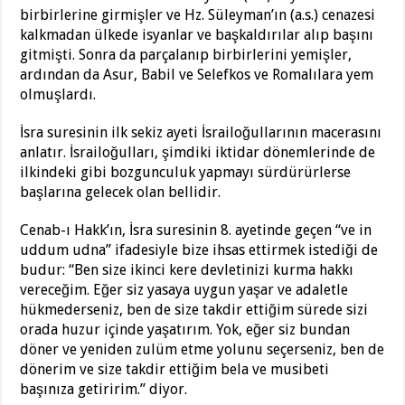
birbirlerine girmişler ve Hz. Süleyman’ın (a.s.) cenazesi
kalkmadan ülkede isyanlar ve başkaldırılar alıp başını
gitmişti. Sonra da parçalanıp birbirlerini yemişler,
ardından da Asur, Babil ve Selefkos ve Romalılara yem
olmuşlardı.
İsra suresinin ilk sekiz ayeti İsrailoğullarının macerasını
anlatır. İsrailoğulları, şimdiki iktidar dönemlerinde de
ilkindeki gibi bozgunculuk yapmayı sürdürürlerse
başlarına gelecek olan bellidir.
Cenab-ı Hakk’ın, İsra suresinin 8. ayetinde geçen “ve in
uddum udna” ifadesiyle bize ihsas ettirmek istediği de
budur: “Ben size ikinci kere devletinizi kurma hakkı
vereceğim. Eğer siz yasaya uygun yaşar ve adaletle
hükmederseniz, ben de size takdir ettiğim sürede sizi
orada huzur içinde yaşatırım. Yok, eğer siz bundan
döner ve yeniden zulüm etme yolunu seçerseniz, ben de
dönerim ve size takdir ettiğim bela ve musibeti
başınıza getiririm.” diyor.