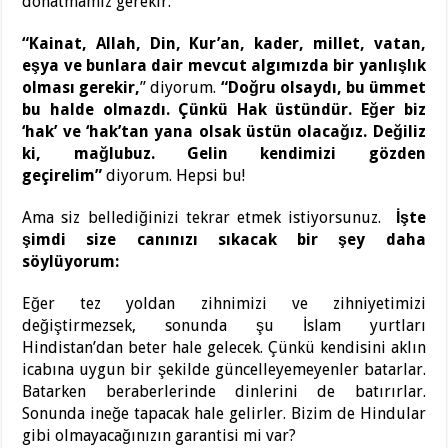
donatmamız gerekir.
“Kainat, Allah, Din, Kur’an, kader, millet, vatan,
eşya ve bunlara dair mevcut algımızda bir yanlışlık
olması gerekir,
” diyorum.
“Doğru olsaydı, bu ümmet
bu halde olmazdı. Çünkü Hak üstündür. Eğer biz
‘hak’ ve ‘hak’tan yana olsak üstün olacağız. Değiliz
ki, mağlubuz. Gelin kendimizi gözden
geçirelim”
diyorum. Hepsi bu!
Ama siz bellediğinizi tekrar etmek istiyorsunuz.
İşte
şimdi size canınızı sıkacak bir şey daha
söylüyorum:
Eğer tez yoldan zihnimizi ve zihniyetimizi
değiştirmezsek, sonunda şu İslam yurtları
Hindistan’dan beter hale gelecek. Çünkü kendisini aklın
icabına uygun bir şekilde güncelleyemeyenler batarlar.
Batarken beraberlerinde dinlerini de batırırlar.
Sonunda ineğe tapacak hale gelirler. Bizim de Hindular
gibi olmayacağınızın garantisi mi var?