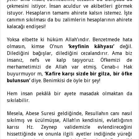
çekmesini istiyor. İnsan aculdur ve akibetleri görmek
istuyor. Hesapların tamamı ahirete kalsın istemez. İşte
canımın sıkılması da bu zalimlerin hesaplarının ahirete
kalacağı endişesi!
Yoksa elbette ki hüküm Allah’ındır. Benzetmede hata
olmasın, kimse O’nun
‘keyfinin kâhyası’
değil.
Dilediğini bağışlar, dilediğini cezalandırır. Ama biz
insanız, nefs ve kalp taşıyoruz. Öfkemizi de
merhametimizi de Allah var etmiş. Cenab-ı Hak
buyurmuyor m,
‘Kafire karşı sizde bir gilza, bir öfke
bulunsun’
diye. Benimkisi de öyle bir şey!
Hem insan pekâlâ bir ayete masadak olmaktan da
sıkılabilir.
Mesela, Abese Suresi geldiğinde, Resullahın canı nasıl
sıkılmış ve üzülmüşse, Allah’ın kendisini, evlatlığının
karısı Hz. Zeynep validemizle evlendireceğini
hissettiğinde ve onunla ilgili ayetler indiğinde yüreği