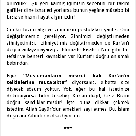
olurduk? Şu geri kalmışlığımızın sebebini bir takım
gafiller dine isnat ediyorlarsa bunun yegâne müsebbibi
biziz ve bizim hayat algımızdır!
Çünkü bizim algı ve zihninizin postülaları yanlış. Onu
değiştirmemiz gerekiyor. Zihnimizi değiştirmeden
zihniyetimizi, zihniyetimiz değiştirmeden de Kur’an’ı
doğru anlayamayacağız. Elimizde Risale-i Nur gibi bir
tefsir ve benzeri kaynaklar var Kur’an’ı doğru anlamak
babından.
Eğer
“Müslümanların mevcut hali Kur’an’ın
telkinlerine mutabıktır
” diyorsanız, elbette size
diyecek sözüm yoktur. Yok, eğer bu hal izzetinize
dokunuyorsa, bilin ki sebep Kur’an değil, biziz. Bizim
doğru sandıklarımızdır! İşte buna dikkat çekmek
istedim. Allah Gayûr’dur emekleri zayi etmez. Bu, İslam
düşmanı Yahudi de olsa diyorum!
***