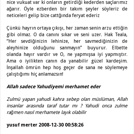
nice vukuat var ki onların getirdiği kederden saçlarımız
ağarır. Öyle ezberden bir takım şeyler söyleriz de
neticeleri gelip bize cattğında feryat ederiz
Çünkü hayrın ortaya çıkışı, her zaman senin arzu ettiğin
gibi olmaz. O da canını sıkar ve seni uzer. Hak Teala,
“Her sevdiğinizin lehinize, her savmediğinizin de
aleyhinize olduğunu sanmayın” buyurur. Elbette
olanda hayır vardır ve O, ne yapmışsa iyi yapmıştır.
Ama o iyilikten canın da yanabilir güzel kardeşim.
İnşallah ömrün hep hoş geçer de sana ne söylemeye
çalıştığımı hiç anlamazsın!
Allah sadece Yahudiyemi merhamet eder
Zulmü yapan yahudi kahra sebep olan müslüman, Allah
insanlar arasında taraf tutar mı ? Yahudi onca zulme
rağmen nasıl merhamete layık olabilir
yusuf merter 2008-12-30 00:58:26