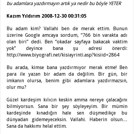
bu adamlara yazdırmayın artık ya nedir bu böyle YETER
Kazım Yıldırım 2008-12-30 00:31:05
Bu adam kim? Vallahi ben de merak ettim. Bunun
üzerine Google amcaya sordum, “766 bin varakta adı
olan biri” dedi. Ben “okadar sayfaya bakacak vaktim
yok” deyince bana şu adresi önerdi:
http://www.biyografi.net/kisiayrinti.asp?kisiid=2864
Bu arada, kimse bana yazdırmıyor merak etme! Ben
para ile yazan bir adam da değilim. Bir gün, bir
imkanın olursa, benim gibi adamlara yazdırmazsın,
olur mu?
Güzel kardeşim kılıcın keskin amma nereye çalacağını
bilmiyorsun. Sana bir şey söyleyeyim. Bir mümin
kardeşinde kınadığın hale sen düşmedikçe bu
dünyadan gidemeyeceksin. Vallahi. Haberin olsun…
Sana da hakkımı helal ettim.