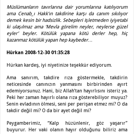
Müslümanların tavırlarına dair yorumlarına katılıyorum
ama Cenab_ı Hakk’ın takdirine karşı da canım sıkılıyor
demek kesin bir hadsizlik. Sebepleri işletmeden iyiyetabi
ki ulaşılmaz ama ‘Mevla görelim neyler, neylerse güzel
eyler’ beyler. Kötülük yapana kötü derler hep, hiç
kazanmaz kötülük yapan hep kaybeder…
Hürkan 2008-12-30 01:35:28
Hürkan kardeş, iyi niyetinize teşekkür ediyorum.
Ama sanırım, takdire rıza göstermekle, takdirin
neticesinde canınızın yanmasını birbirinden ayırt
edemiyorsunuz. Hani, biz Allah’tan hayırlısını isteriz ya.
Peki her zaman hayırlı olana rıza gösterebiliyor muyuz?
Senin evladının ölmesi, seni per perişan etmez mi? O da
takdir değil mi? O da bir ayet değil mi?
Peygamberimiz, “Kalp hüzünlenir, göz yaşarır”
buyurur. Her vaki olanın hayır olduğunu biliriz ama