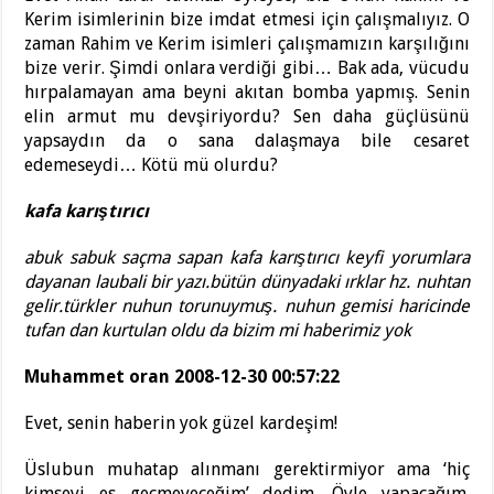
Kerim isimlerinin bize imdat etmesi için çalışmalıyız. O
zaman Rahim ve Kerim isimleri çalışmamızın karşılığını
bize verir. Şimdi onlara verdiği gibi… Bak ada, vücudu
hırpalamayan ama beyni akıtan bomba yapmış. Senin
elin armut mu devşiriyordu? Sen daha güçlüsünü
yapsaydın da o sana dalaşmaya bile cesaret
edemeseydi… Kötü mü olurdu?
kafa karıştırıcı
abuk sabuk saçma sapan kafa karıştırıcı keyfi yorumlara
dayanan laubali bir yazı.bütün dünyadaki ırklar hz. nuhtan
gelir.türkler nuhun torunuymuş. nuhun gemisi haricinde
tufan dan kurtulan oldu da bizim mi haberimiz yok
Muhammet oran 2008-12-30 00:57:22
Evet, senin haberin yok güzel kardeşim!
Üslubun muhatap alınmanı gerektirmiyor ama ‘hiç
kimseyi es geçmeyeceğim’ dedim. Öyle yapacağım.