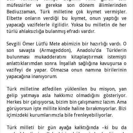
müfessirler ve gerekse son dönem âlimlerinden
Bediuzzaman, Türk milletine çok kıymet vermişler.
Elbette onların verdiği bu kıymet, onun yaptığı ve
yapacağı vazifelerle ilgilidir. Yoksa bu milletin de her
türlü ahlaksızlığa bulanmış efradı vardır.
Sevgili Ömer Lütfü Mete abimizin bir hazırlığı vardı. O
son savaşta (Armageddon), Anadolu’da Türklerin
bulunması mukadderatını kitaplaştırmak istemişti
anlattıklarımdan sonra. İnşallah sağlığına kavuşursa o
vazifeyi de yapar. Olmazsa onun namına birilerinin
yapacağına inanıyorum.
Türk milletine atfedilen yüklenilen bu misyon, yan
gelip yatmaya asla hakkımız olmadığını gösteriyor.
Herkes bir çalışıyorsa, bizim bin çalışmamız lazım. Ama
görüyorsun işte millite kinde haline bırakmıyorlar. Bizi
içimizdeki kurumlarımızla bile frenleyebiliyorlar.
Türk milleti bir gün ayağa kalktığında –ki bu da