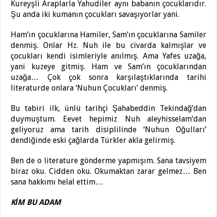
Kureyşli Araplarla Yahudiler aynı babanın çocuklarıdır.
Şu anda iki kumanın çocukları savaşıyorlar yani.
Ham’ın çocuklarına Hamiler, Sam’ın çocuklarına Samiler
denmiş. Onlar Hz. Nuh ile bu civarda kalmışlar ve
çocukları kendi isimleriyle anılmış. Ama Yafes uzağa,
yani kuzeye gitmiş. Ham ve Sam’ın çocuklarından
uzağa… Çok çok sonra karşılaştıklarında tarihi
literaturde onlara ‘Nuhun Çocukları’ denmiş.
Bu tabiri ilk, ünlü tarihçi Şahabeddin Tekindağ’dan
duymuştum. Eevet hepimiz Nuh aleyhisselam’dan
geliyoruz ama tarih disiplilinde ‘Nuhun Oğulları’
dendiğinde eski çağlarda Türkler akla gelirmiş.
Ben de o literature gönderme yapmışım. Sana tavsiyem
biraz oku. Cidden oku. Okumaktan zarar gelmez… Ben
sana hakkımı helal ettim…
KİM BU ADAM