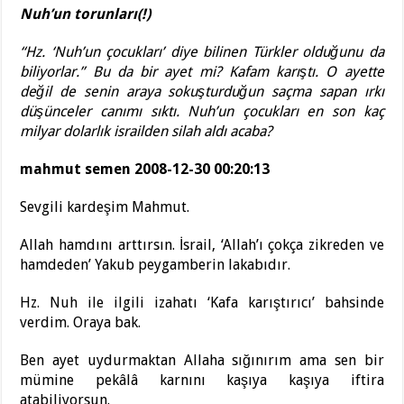
Nuh’un torunları(!)
“Hz. ‘Nuh’un çocukları’ diye bilinen Türkler olduğunu da
biliyorlar.” Bu da bir ayet mi? Kafam karıştı. O ayette
değil de senin araya sokuşturduğun saçma sapan ırkı
düşünceler canımı sıktı. Nuh’un çocukları en son kaç
milyar dolarlık israilden silah aldı acaba?
mahmut semen 2008-12-30 00:20:13
Sevgili kardeşim Mahmut.
Allah hamdını arttırsın. İsrail, ‘Allah’ı çokça zikreden ve
hamdeden’ Yakub peygamberin lakabıdır.
Hz. Nuh ile ilgili izahatı ‘Kafa karıştırıcı’ bahsinde
verdim. Oraya bak.
Ben ayet uydurmaktan Allaha sığınırım ama sen bir
mümine pekâlâ karnını kaşıya kaşıya iftira
atabiliyorsun.