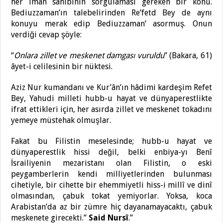
her iman sahibinin sorgulaması gereken bir konu.
Bediuzzaman’ın talebelirinden Re’fetd Bey de aynı
konuyu merak edip Bediuzzaman’ asormuş. Onun
verdiği cevap şöyle:
“
Onlara zillet ve meskenet damgası vuruldu
” (Bakara, 61)
âyet-i celilesinin bir nüktesi.
Aziz Nur kumandanı ve Kur’ân’ın hâdimi kardeşim Refet
Bey, Yahudi milleti hubb-u hayat ve dünyaperestlikte
ifrat ettikleri için, her asırda zillet ve meskenet tokadını
yemeye müstehak olmuşlar.
Fakat bu Filistin meselesinde; hubb-u hayat ve
dünyaperestlik hissi değil, belki enbiya-yı Benî
İsrailiyenin mezaristanı olan Filistin, o eski
peygamberlerin kendi milliyetlerinden bulunması
cihetiyle, bir cihette bir ehemmiyetli hiss-i millî ve dinî
olmasından, çabuk tokat yemiyorlar. Yoksa, koca
Arabistan’da az bir zümre hiç dayanamayacaktı, çabuk
meskenete girecekti.”
Said Nursî
.”