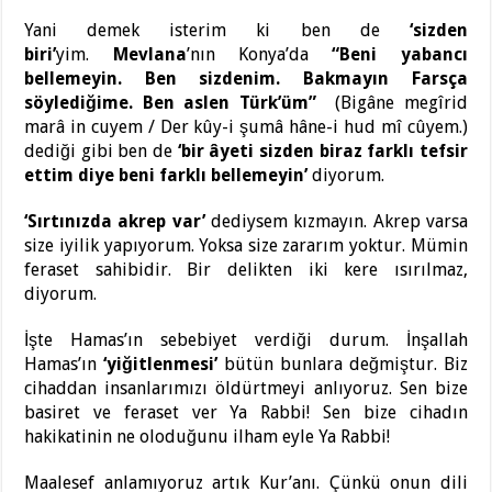
Yani demek isterim ki ben de
‘sizden
biri’
yim.
Mevlana
’nın Konya’da
“Beni yabancı
bellemeyin. Ben sizdenim. Bakmayın Farsça
söylediğime. Ben aslen Türk’üm”
(Bigâne megîrid
marâ in cuyem / Der kûy-i şumâ hâne-i hud mî cûyem.)
dediği gibi ben de
‘bir âyeti sizden biraz farklı tefsir
ettim diye
beni farklı bellemeyin’
diyorum.
‘Sırtınızda akrep var’
dediysem kızmayın. Akrep varsa
size iyilik yapıyorum. Yoksa size zararım yoktur. Mümin
feraset sahibidir. Bir delikten iki kere ısırılmaz,
diyorum.
İşte Hamas’ın sebebiyet verdiği durum. İnşallah
Hamas’ın
‘yiğitlenmesi’
bütün bunlara değmiştur. Biz
cihaddan insanlarımızı öldürtmeyi anlıyoruz. Sen bize
basiret ve feraset ver Ya Rabbi! Sen bize cihadın
hakikatinin ne oloduğunu ilham eyle Ya Rabbi!
Maalesef anlamıyoruz artık Kur’anı. Çünkü onun dili