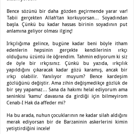
Bence sözünü bir daha gözden geçirmende yarar var!
Tabii gerçekten Allah’tan korkuyorsan… Soyadından
başla. Çünkü bu kadar hassas birinin soyadının put
anlamına geliyor olması ilginç!
Irkçılığıma gelince, bugüne kadar beni böyle itham
edenlerin hepsinin gerçekte kendilerinin ırkçı
olduğunu üzüntü ile öğrendim. Tahmin ediyorum ki siz
de öyle bir ırkçısınız. Çünkü bu yazıda, ırkçılık
yapıldığını çıkaracak kadar gözü karamış, ancak bir
ırkçı olabilir. Yanılıyor muyum? Bence kardeşim
gözlüğünü değiştir. Ama zihin değişmedikçe gözlük de
bir şey yapamaz… Sana da hakımı helal ediyorum ama
seninkisi ‘kamu’ davasına da girdiği için bilmeyirom
Cenab-I Hak da affeder mi?
Ha bu arada, nuhun çocuklarının ne kadar silah aldığını
merak ediyorsan bir de Barzaninin askerlerini kimin
yetiştirdiğini incele!