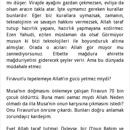
mı düşer. Virajde ayağını gazdan çekmezsen, evliya da
olsan aracın takla atar. İşte uymamız gereken kurallar
bunlardır. Eğer biz kurallara uymazsak, zamanın,
teknalojinin ve savaşın hakkını vermezsek, Allah taraf
tutup hazırlık yapanı, hazırlık yapmayana ezdirmez.
Ezen Yahudi, ezilen müslaman da olsa! Görmüyor
musun ki bizi teknolojileri ile boyunduruk altına
almışlar. Orada o acıları Allah gör müyor mu
zannediyorsunuz. Elbette mağdura ahirette
mağduriyetini giderecek şeyler verir. Ama bu dünyada
müdahale etmez.
Firavun’u tepelemeye Allah’ın gücü yetmez miydi?
Musa’nın doğmasını önlemeye çalışan Firavun 70 bin
çocuk öldürttü. Buna mani oamaz mıydı Allah. Neden
olmadı da illa Musa’nın onun karşısına çıkmasını istedi?
Onu Firavun’un önrüne çıkardı. Bunları doğru anlamak
zorundayız kardeşim.
Evet Allah taraf tutmaz. Öyleyse, biz O’nun Rahim ve