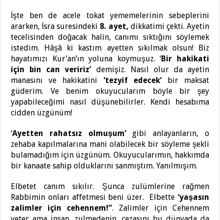
İşte ben de acele tokat yememelerinin sebeplerini
ararken, İsra suresindeki
8. ayet,
dikkatimi çekti. Ayetin
tecelisinden doğacak halin, canımı sıktığını söylemek
istedim. Hâşâ ki kastım ayetten sıkılmak olsun! Biz
hayatımızı Kur’an’ın yoluna koymuşuz. ‘
Bir hakikati
için bin can veririz’
demişiz. Nasıl olur da ayetin
manasını ve hakikatini
‘tezyif edecek’
bir maksat
güderim. Ve benim okuyucularım böyle bir şey
yapabileceğimi nasıl düşünebilirler. Kendi hesabıma
cidden üzgünüm!
‘
Ayetten rahatsız olmuşum’
gibi anlayanların, o
zehaba kapılmalarına mani olabilecek bir söyleme şekli
bulamadığım için üzgünüm. Okuyucularımın, hakkımda
bir kanaate sahip olduklarını sanmıştım. Yanılmışım.
Elbetet canım sıkılır. Şunca zulümlerine rağmen
Rabbimin onları affetmesi beni üzer. Elbette
‘yaşasın
zalimler için cehennem!”
. Zalimler için Cehennem
yeter ama insan, zulmedenin, cezasını bu dünyada da