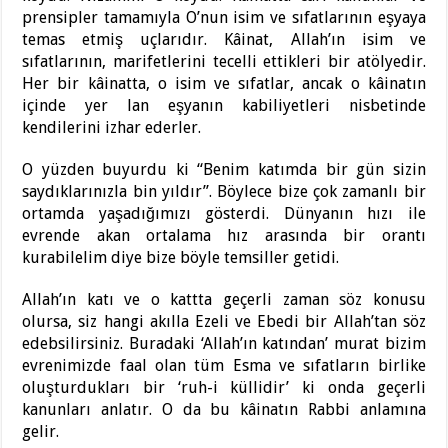
prensipler tamamıyla O’nun isim ve sıfatlarının eşyaya
temas etmiş uçlarıdır. Kâinat, Allah’ın isim ve
sıfatlarının, marifetlerini tecelli ettikleri bir atölyedir.
Her bir kâinatta, o isim ve sıfatlar, ancak o kâinatın
içinde yer lan eşyanın kabiliyetleri nisbetinde
kendilerini izhar ederler.
O yüzden buyurdu ki “Benim katımda bir gün sizin
saydıklarınızla bin yıldır”. Böylece bize çok zamanlı bir
ortamda yaşadığımızı gösterdi. Dünyanın hızı ile
evrende akan ortalama hız arasında bir orantı
kurabilelim diye bize böyle temsiller getidi.
Allah’ın katı ve o kattta geçerli zaman söz konusu
olursa, siz hangi akılla Ezeli ve Ebedi bir Allah’tan söz
edebsilirsiniz. Buradaki ‘Allah’ın katından’ murat bizim
evrenimizde faal olan tüm Esma ve sıfatların birlike
oluşturdukları bir ‘ruh-i küllidir’ ki onda geçerli
kanunları anlatır. O da bu kâinatın Rabbi anlamına
gelir.