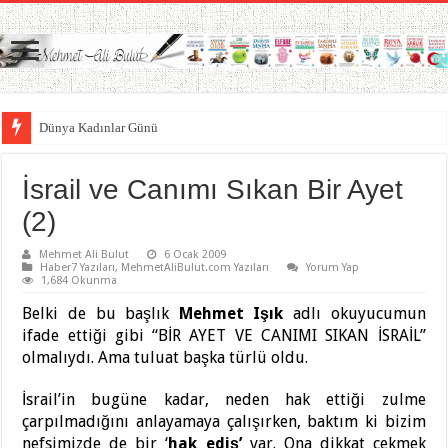
Dünya Kadınlar Günü
Ayağı Yere Basmayan Bir Yazı (IV) – (Bu Çekişmenin Galibi Kim?)
İsrail ve Canımı Sıkan Bir Ayet
(2)
Mehmet Ali Bulut
6 Ocak 2009
Haber7 Yazıları
,
MehmetAliBulut.com Yazıları
Yorum Yap
1,684 Okunma
Belki de bu başlık
Mehmet Işık
adlı okuyucumun
ifade ettiği gibi “BİR AYET VE CANIMI SIKAN İSRAİL”
olmalıydı. Ama tuluat başka türlü oldu.
İsrail’in bugüne kadar, neden hak ettiği zulme
çarpılmadığını anlayamaya çalışırken, baktım ki bizim
nefsimizde de bir ‘
hak ediş’
var. Ona dikkat çekmek