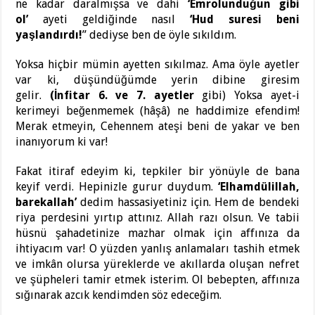
ne kadar daralmışsa ve dahi
‘Emrolunduğun gibi
ol’
ayeti geldiğinde nasıl
‘Hud suresi beni
yaşlandırdı!
” dediyse ben de öyle sıkıldım.
Yoksa hiçbir mümin ayetten sıkılmaz. Ama öyle ayetler
var ki, düşündüğümde yerin dibine giresim
gelir.
(İnfitar 6. ve 7. ayetler
gibi) Yoksa ayet-i
kerimeyi beğenmemek (hâşâ) ne haddimize efendim!
Merak etmeyin, Cehennem ateşi beni de yakar ve ben
inanıyorum ki var!
Fakat itiraf edeyim ki, tepkiler bir yönüyle de bana
keyif verdi. Hepinizle gurur duydum.
‘Elhamdülillah,
barekallah’
dedim hassasiyetiniz için. Hem de bendeki
riya perdesini yırtıp attınız. Allah razı olsun. Ve tabii
hüsnü şahadetinize mazhar olmak için affınıza da
ihtiyacım var! O yüzden yanlış anlamaları tashih etmek
ve imkân olursa yüreklerde ve akıllarda oluşan nefret
ve şüpheleri tamir etmek isterim. Ol bebepten, affınıza
sığınarak azcık kendimden söz edeceğim.