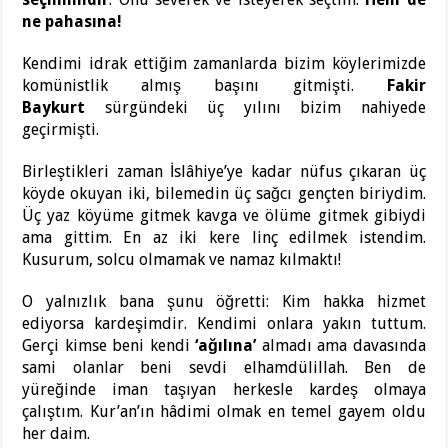
ne pahasına!
Kendimi idrak ettiğim zamanlarda bizim köylerimizde
komünistlik almış başını gitmişti.
Fakir
Baykurt
sürgündeki üç yılını bizim nahiyede
geçirmişti.
Birleştikleri zaman İslâhiye’ye kadar nüfus çıkaran üç
köyde okuyan iki, bilemedin üç sağcı gençten biriydim.
Üç yaz köyüme gitmek kavga ve ölüme gitmek gibiydi
ama gittim. En az iki kere linç edilmek istendim.
Kusurum, solcu olmamak ve namaz kılmaktı!
O yalnızlık bana şunu öğretti: Kim hakka hizmet
ediyorsa kardeşimdir. Kendimi onlara yakın tuttum.
Gerçi kimse beni kendi
‘ağılına’
almadı ama davasında
sami olanlar beni sevdi elhamdülillah. Ben de
yüreğinde iman taşıyan herkesle kardeş olmaya
çalıştım. Kur’an’ın hâdimi olmak en temel gayem oldu
her daim.