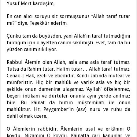
Yusuf Mert kardeşim,
En can alıcı soruyu siz sormuşsunuz “Allah taraf tutar
mı?” diye. Teşekkür ederim.
Çünkü tam da buyüzden, yani Allah’ın taraf tutmadığını
bildiğim için o ayetten canım sıkılmıştı. Evet, tam da bu
yüzden canım sıkılıyor.
Rabbul Âlemin olan Allah, asla ama asla taraf tutmaz.
Tutsa da Rahim tutar, Halim tutar… Allah taraf tutmaz.
Cenab-I Hak, ezeli ve ebedidir. Kendi zatında müteal ve
münferittir. Hiç bir mahlûk ve varlık asla ve hiç bir
şekilde onun damenine ulaşamaz. ‘Ayllah’ öfkelenmez,
beşeri intikam ve dürtüler onunla aynı yerde anılmaz
bile. Bu kâinat da bütün müştemilatı ile onun
mahlûktur. Hz. Peygamber’in (asv) nuru ve ruhu da
dahil olmak üzere.
O Âlemlerin rabbidir. Âlemlerin usul ve erkânını O
koydu. Nizamını O koydu. Kâinatta cari kanunlar ve