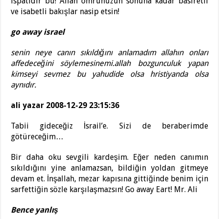
ispatıdır bu! Allah ömrünüzün sonuna kadar basiretli
ve isabetli bakışlar nasip etsin!
go away israel
senin neye canın sıkıldığını anlamadım allahın onları
affedeceğini söylemesinemi.allah bozgunculuk yapan
kimseyi sevmez bu yahudide olsa hristiyanda olsa
aynıdır.
ali yazar 2008-12-29 23:15:36
Tabii gideceğiz İsrail’e. Sizi de beraberimde
götüreceğim…
Bir daha oku sevgili kardeşim. Eğer neden canımın
sıkıldığını yine anlamazsan, bildiğin yoldan gitmeye
devam et. İnşallah, mezar kapısına gittiğinde benim için
sarfettiğin sözle karşılaşmazsın! Go away Eart! Mr. Ali
Bence yanlış