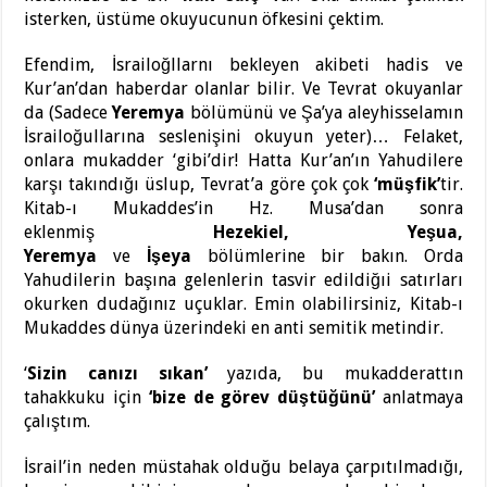
isterken, üstüme okuyucunun öfkesini çektim.
Efendim, İsrailoğllarnı bekleyen akibeti hadis ve
Kur’an’dan haberdar olanlar bilir. Ve Tevrat okuyanlar
da (Sadece
Yeremya
bölümünü ve Şa’ya aleyhisselamın
İsrailoğullarına seslenişini okuyun yeter)… Felaket,
onlara mukadder ‘gibi’dir! Hatta Kur’an’ın Yahudilere
karşı takındığı üslup, Tevrat’a göre çok çok
‘müşfik’
tir.
Kitab-ı Mukaddes’in Hz. Musa’dan sonra
eklenmiş
Hezekiel, Yeşua,
Yeremya
ve
İşeya
bölümlerine bir bakın. Orda
Yahudilerin başına gelenlerin tasvir edildiğıi satırları
okurken dudağınız uçuklar. Emin olabilirsiniz, Kitab-ı
Mukaddes dünya üzerindeki en anti semitik metindir.
‘
Sizin canızı sıkan’
yazıda, bu mukadderattın
tahakkuku için
‘bize de görev düştüğünü’
anlatmaya
çalıştım.
İsrail’in neden müstahak olduğu belaya çarpıtılmadığı,