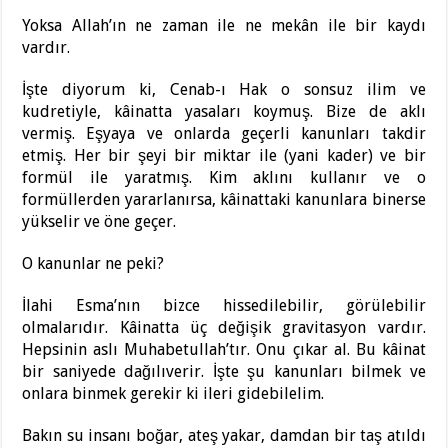
Yoksa Allah’ın ne zaman ile ne mekân ile bir kaydı
vardır.
İşte diyorum ki, Cenab-ı Hak o sonsuz ilim ve
kudretiyle, kâinatta yasaları koymuş. Bize de aklı
vermiş. Eşyaya ve onlarda geçerli kanunları takdir
etmiş. Her bir şeyi bir miktar ile (yani kader) ve bir
formül ile yaratmış. Kim aklını kullanır ve o
formüllerden yararlanırsa, kâinattaki kanunlara binerse
yükselir ve öne geçer.
O kanunlar ne peki?
İlahi Esma’nın bizce hissedilebilir, görülebilir
olmalarıdır. Kâinatta üç değişik gravitasyon vardır.
Hepsinin aslı Muhabetullah’tır. Onu çıkar al. Bu kâinat
bir saniyede dağılıverir. İşte şu kanunları bilmek ve
onlara binmek gerekir ki ileri gidebilelim.
Bakın su insanı boğar, ateş yakar, damdan bir taş atıldı