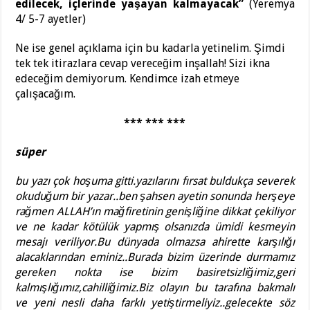
edilecek, içlerinde yaşayan kalmayacak”
(Yeremya
4/ 5-7 ayetler)
Ne ise genel açıklama için bu kadarla yetinelim. Şimdi
tek tek itirazlara cevap vereceğim inşallah! Sizi ikna
edeceğim demiyorum. Kendimce izah etmeye
çalışacağım.
*** *** ***
süper
bu yazı çok hoşuma gitti.yazılarını fırsat buldukça severek
okuduğum bir yazar..ben şahsen ayetin sonunda herşeye
rağmen ALLAH’ın mağfiretinin genişliğine dikkat çekiliyor
ve ne kadar kötülük yapmış olsanızda ümidi kesmeyin
mesajı veriliyor.Bu dünyada olmazsa ahirette karşılığı
alacaklarından eminiz..Burada bizim üzerinde durmamız
gereken nokta ise bizim basiretsizliğimiz,geri
kalmışlığımız,cahilliğimiz.Biz olayın bu tarafına bakmalı
ve yeni nesli daha farklı yetiştirmeliyiz..gelecekte söz