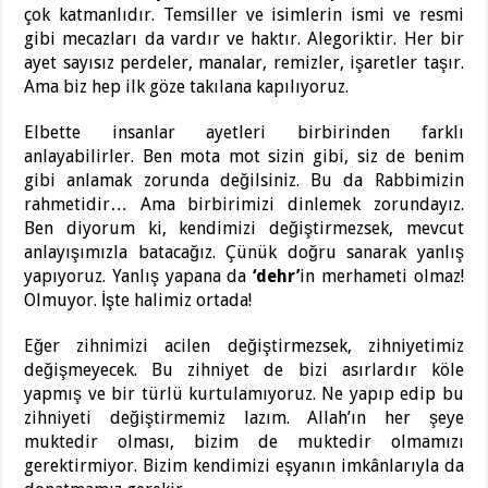
çok katmanlıdır. Temsiller ve isimlerin ismi ve resmi
gibi mecazları da vardır ve haktır. Alegoriktir. Her bir
ayet sayısız perdeler, manalar, remizler, işaretler taşır.
Ama biz hep ilk göze takılana kapılıyoruz.
Elbette insanlar ayetleri birbirinden farklı
anlayabilirler. Ben mota mot sizin gibi, siz de benim
gibi anlamak zorunda değilsiniz. Bu da Rabbimizin
rahmetidir… Ama birbirimizi dinlemek zorundayız.
Ben diyorum ki, kendimizi değiştirmezsek, mevcut
anlayışımızla batacağız. Çünük doğru sanarak yanlış
yapıyoruz. Yanlış yapana da
‘dehr’
in merhameti olmaz!
Olmuyor. İşte halimiz ortada!
Eğer zihnimizi acilen değiştirmezsek, zihniyetimiz
değişmeyecek. Bu zihniyet de bizi asırlardır köle
yapmış ve bir türlü kurtulamıyoruz. Ne yapıp edip bu
zihniyeti değiştirmemiz lazım. Allah’ın her şeye
muktedir olması, bizim de muktedir olmamızı
gerektirmiyor. Bizim kendimizi eşyanın imkânlarıyla da