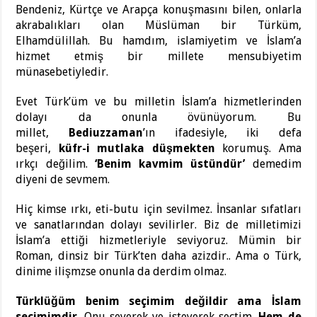
Bendeniz, Kürtçe ve Arapça konuşmasını bilen, onlarla
akrabalıkları olan Müslüman bir Türküm,
Elhamdülillah. Bu hamdım, islamiyetim ve İslam’a
hizmet etmiş bir millete mensubiyetim
münasebetiyledir.
Evet Türk’üm ve bu milletin İslam’a hizmetlerinden
dolayı da onunla övünüyorum. Bu
millet,
Bediuzzaman
’ın ifadesiyle, iki defa
beşeri,
küfr-i mutlaka düşmekten
korumuş. Ama
ırkçı değilim.
‘Benim kavmim üstündür’
demedim
diyeni de sevmem.
Hiç kimse ırkı, eti-butu için sevilmez. İnsanlar sıfatları
ve sanatlarından dolayı sevilirler. Biz de milletimizi
İslam’a ettiği hizmetleriyle seviyoruz. Mümin bir
Roman, dinsiz bir Türk’ten daha azizdir.. Ama o Türk,
dinime ilişmzse onunla da derdim olmaz.
Türklüğüm benim seçimim değildir ama İslam
seçimimdir
. Onu severek ve isteyerek seçtim.
Hem de