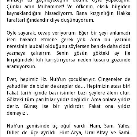
Çünkü adın Muhammet! Ve öfkenin, eksik bilgiden
kaynaklandığını hissediyorm. Bana kızgınlığın Hakka
taraftarlığındandır diye düşünüyorum.
Öyle sayarak, cevap veriyorum. Eğer bir şeyi anlamadı
isen hakaret etmene gerek yok. Ama bu yazının
neresinin laubali olduğunu söylersen ben de daha ciddi
yazmaya çalışırım. Senin gözün gökteki ay ile
kirpiğindeki kılı karıştırıyorsa neden kusuru gözünde
aramıyorsun.
Evet, hepimiz Hz. Nuh’un çocuklarıyız. Çingeneler de
yahudiler de bizler de araplar da… Hepimizin atası bir!
Fakat tarih içinde bazı isimler bazı şeylere âlem olur.
Gökteki tüm parıltılar yıldız değildir. Ama onlara yıldız
deriz. Güneş ise bir yıldızdır. Fakat ona yıldız
demeyiz…
Nuh’un gemisinde üç oğul vardı. Ham, Sam, Yafes.
Diller de üçe ayrıldı. Hint-Arya, Ural-Altay ve Sami.