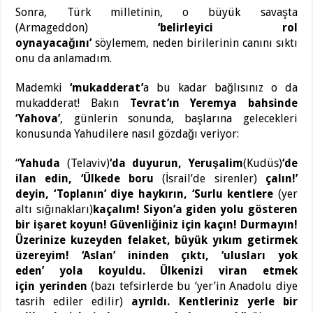
Sonra, Türk milletinin, o büyük savaşta
(Armageddon)
‘belirleyici rol
oynayacağını’
söylemem, neden birilerinin canını sıktı
onu da anlamadım.
Mademki
‘mukadderat’
a bu kadar bağlısınız o da
mukadderat! Bakın
Tevrat’ın Yeremya bahsinde
‘Yahova’
, günlerin sonunda, başlarına gelecekleri
konusunda Yahudilere nasıl gözdağı veriyor:
“
Yahuda
(Telaviv)
‘da duyurun, Yeruşalim
(Kudüs)
‘de
ilan edin, ‘Ülkede boru
(İsrail’de sirenler)
çalın!’
deyin, ‘Toplanın’ diye haykırın, ‘Surlu kentlere
(yer
altı sığınakları)
kaçalım! Siyon’a giden yolu gösteren
bir işaret koyun! Güvenliğiniz için kaçın! Durmayın!
Üzerinize kuzeyden felaket, büyük yıkım getirmek
üzereyim! ‘Aslan’ ininden çıktı, ‘ulusları yok
eden’ yola koyuldu. Ülkenizi viran etmek
için yerinden
(bazı tefsirlerde bu ‘yer’in Anadolu diye
tasrih ediler edilir)
ayrıldı. Kentleriniz yerle bir