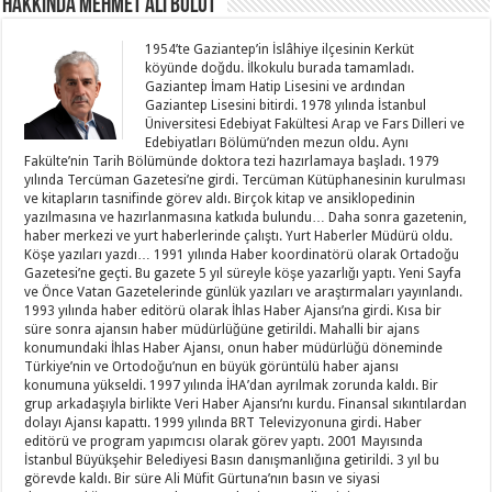
Hakkında Mehmet Ali Bulut
1954’te Gaziantep’in İslâhiye ilçesinin Kerküt
köyünde doğdu. İlkokulu burada tamamladı.
Gaziantep İmam Hatip Lisesini ve ardından
Gaziantep Lisesini bitirdi. 1978 yılında İstanbul
Üniversitesi Edebiyat Fakültesi Arap ve Fars Dilleri ve
Edebiyatları Bölümü’nden mezun oldu. Aynı
Fakülte’nin Tarih Bölümünde doktora tezi hazırlamaya başladı. 1979
yılında Tercüman Gazetesi’ne girdi. Tercüman Kütüphanesinin kurulması
ve kitapların tasnifinde görev aldı. Birçok kitap ve ansiklopedinin
yazılmasına ve hazırlanmasına katkıda bulundu… Daha sonra gazetenin,
haber merkezi ve yurt haberlerinde çalıştı. Yurt Haberler Müdürü oldu.
Köşe yazıları yazdı… 1991 yılında Haber koordinatörü olarak Ortadoğu
Gazetesi’ne geçti. Bu gazete 5 yıl süreyle köşe yazarlığı yaptı. Yeni Sayfa
ve Önce Vatan Gazetelerinde günlük yazıları ve araştırmaları yayınlandı.
1993 yılında haber editörü olarak İhlas Haber Ajansı’na girdi. Kısa bir
süre sonra ajansın haber müdürlüğüne getirildi. Mahalli bir ajans
konumundaki İhlas Haber Ajansı, onun haber müdürlüğü döneminde
Türkiye’nin ve Ortodoğu’nun en büyük görüntülü haber ajansı
konumuna yükseldi. 1997 yılında İHA’dan ayrılmak zorunda kaldı. Bir
grup arkadaşıyla birlikte Veri Haber Ajansı’nı kurdu. Finansal sıkıntılardan
dolayı Ajansı kapattı. 1999 yılında BRT Televizyonuna girdi. Haber
editörü ve program yapımcısı olarak görev yaptı. 2001 Mayısında
İstanbul Büyükşehir Belediyesi Basın danışmanlığına getirildi. 3 yıl bu
görevde kaldı. Bir süre Ali Müfit Gürtuna’nın basın ve siyasi