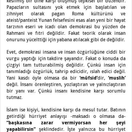
kesilmiş bir dine karşı oluşmuş tepkisel bir düzendir.
Papazların sultasını yok etmek için başlatılan ve
zihniyet olarak pagan Roma kültürünü ve
ateist/panteist Yunan felsefesini esas alan yeni bir hayat
tarzının eseri ve icadı olan demokrasi bu yüzden de
Rahmani ve fıtri değildir. Fakat teorik olarak insan
onurunu yücelttiği için yabana atılacak gibi de değildir.
Evet, demokrasi insana ve insan özgürlüğüne ciddi bir
vurgu yaptığı için takdire şayandır. Fakat o konuda da
çizgiyi tam tutturabilmiş değildir. Çünkü insan için
tanımladığı özgürlük, tahrip edicidir, ıslah edici değil.
Yani kasdı öyle olmasa da bir
‘müfsid’
dir,
‘muslih’
değil. İnsanı örenleştiren, yozlaştıran ve yalnızlaştıran
bir yanı var. Çünkü insanı kendisine karşı sorumlu
tutmaz.
İslam ise kişiyi, kendisine karşı da mesul tutar. Batının
getirdiği hürriyet anlayışı -maksadı o olmasa da-
“başkasına zarar vermiyorsan her şeyi
yapabilirsin”
şeklindedir. İşte yalnızca bu hürriyet