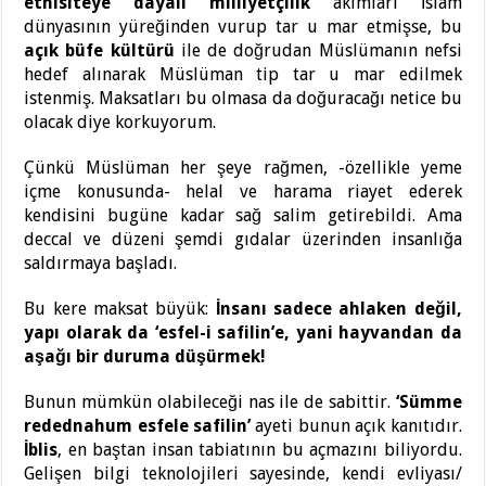
etnisiteye dayalı milliyetçilik
akımları İslam
dünyasının yüreğinden vurup tar u mar etmişse, bu
açık büfe kültürü
ile de doğrudan Müslümanın nefsi
hedef alınarak Müslüman tip tar u mar edilmek
istenmiş. Maksatları bu olmasa da doğuracağı netice bu
olacak diye korkuyorum.
Çünkü Müslüman her şeye rağmen, -özellikle yeme
içme konusunda- helal ve harama riayet ederek
kendisini bugüne kadar sağ salim getirebildi. Ama
deccal ve düzeni şemdi gıdalar üzerinden insanlığa
saldırmaya başladı.
Bu kere maksat büyük:
İnsanı sadece ahlaken değil,
yapı olarak da ‘esfel-i safilin’e, yani hayvandan da
aşağı bir duruma düşürmek!
Bunun mümkün olabileceği nas ile de sabittir.
‘Sümme
redednahum esfele safilin’
ayeti bunun açık kanıtıdır.
İblis
, en baştan insan tabiatının bu açmazını biliyordu.
Gelişen bilgi teknolojileri sayesinde, kendi evliyası/