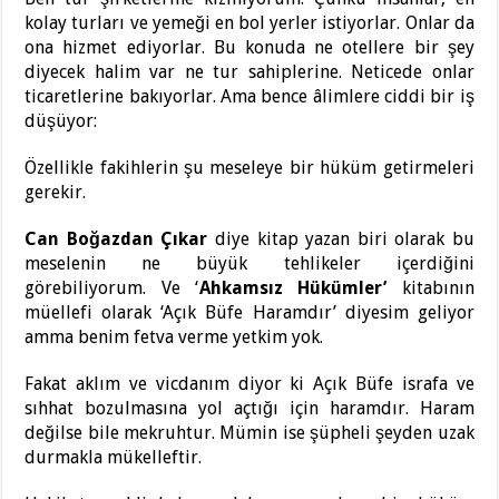
kolay turları ve yemeği en bol yerler istiyorlar. Onlar da
ona hizmet ediyorlar. Bu konuda ne otellere bir şey
diyecek halim var ne tur sahiplerine. Neticede onlar
ticaretlerine bakıyorlar. Ama bence âlimlere ciddi bir iş
düşüyor:
Özellikle fakihlerin şu meseleye bir hüküm getirmeleri
gerekir.
Can Boğazdan Çıkar
diye kitap yazan biri olarak bu
meselenin ne büyük tehlikeler içerdiğini
görebiliyorum. Ve ‘
Ahkamsız Hükümler’
kitabının
müellefi olarak ‘Açık Büfe Haramdır’ diyesim geliyor
amma benim fetva verme yetkim yok.
Fakat aklım ve vicdanım diyor ki Açık Büfe israfa ve
sıhhat bozulmasına yol açtığı için haramdır. Haram
değilse bile mekruhtur. Mümin ise şüpheli şeyden uzak
durmakla mükelleftir.