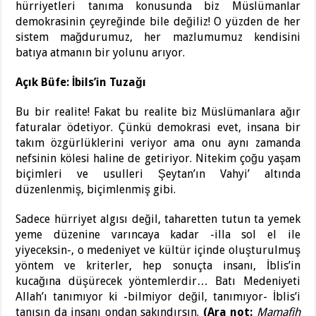
hürriyetleri tanıma konusunda biz Müslümanlar
demokrasinin çeyreğinde bile değiliz! O yüzden de her
sistem mağdurumuz, her mazlumumuz kendisini
batıya atmanın bir yolunu arıyor.
Açık Büfe: İbils’in Tuzağı
Bu bir realite! Fakat bu realite biz Müslümanlara ağır
faturalar ödetiyor. Çünkü demokrasi evet, insana bir
takım özgürlüklerini veriyor ama onu aynı zamanda
nefsinin kölesi haline de getiriyor. Nitekim çoğu yaşam
biçimleri ve usulleri Şeytan’ın Vahyi’ altında
düzenlenmiş, biçimlenmiş gibi.
Sadece hürriyet algısı değil, taharetten tutun ta yemek
yeme düzenine varıncaya kadar -illa sol el ile
yiyeceksin-, o medeniyet ve kültür içinde oluşturulmuş
yöntem ve kriterler, hep sonuçta insanı, İblis’in
kucağına düşürecek yöntemlerdir… Batı Medeniyeti
Allah’ı tanımıyor ki -bilmiyor değil, tanımıyor- İblis’i
tanısın da insanı ondan sakındırsın.
(Ara not:
Mamafih