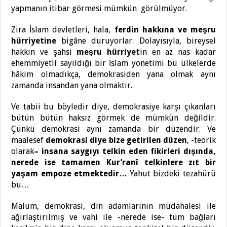
yapmanın itibar görmesi mümkün görülmüyor.
Zira İslam devletleri, hala,
ferdin hakkına ve meşru
hürriyetine
bigâne duruyorlar. Dolayısıyla, bireysel
hakkın ve şahsi
meşru hürriyet
in en az nas kadar
ehemmiyetli sayıldığı bir İslam yönetimi bu ülkelerde
hâkim olmadıkça, demokrasiden yana olmak aynı
zamanda insandan yana olmaktır.
Ve tabii bu böyledir diye, demokrasiye karşı çıkanları
bütün bütün haksız görmek de mümkün değildir.
Çünkü demokrasi aynı zamanda bir düzendir. Ve
maalesef
demokrasi diye bize getirilen düzen
, -teorik
olarak
– insana saygıyı telkin eden fikirleri dışında,
nerede ise tamamen Kur’ranî telkinlere zıt bir
yaşam empoze etmektedir…
Yahut bizdeki tezahürü
bu…
Malum, demokrasi, din adamlarının müdahalesi ile
ağırlaştırılmış ve vahi ile -nerede ise- tüm bağları