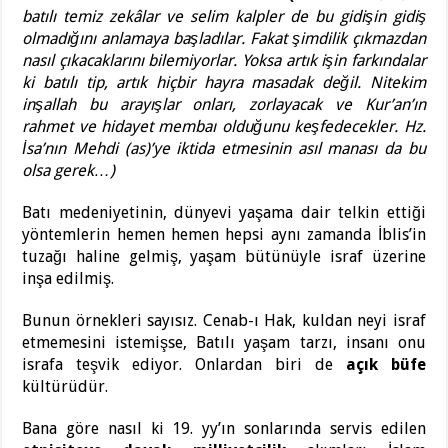
batılı temiz zekâlar ve selim kalpler de bu gidişin gidiş
olmadığını anlamaya başladılar. Fakat şimdilik çıkmazdan
nasıl çıkacaklarını bilemiyorlar. Yoksa artık işin farkındalar
ki batılı tip, artık hiçbir hayra masadak değil. Nitekim
inşallah bu arayışlar onları, zorlayacak ve Kur’an’ın
rahmet ve hidayet membaı olduğunu keşfedecekler. Hz.
İsa’nın Mehdi (as)’ye iktida etmesinin asıl manası da bu
olsa gerek…)
Batı medeniyetinin, dünyevi yaşama dair telkin ettiği
yöntemlerin hemen hemen hepsi aynı zamanda İblis’in
tuzağı haline gelmiş, yaşam bütünüyle israf üzerine
inşa edilmiş.
Bunun örnekleri sayısız. Cenab-ı Hak, kuldan neyi israf
etmemesini istemişse, Batılı yaşam tarzı, insanı onu
israfa teşvik ediyor. Onlardan biri de
açık büfe
kültürüdür.
Bana göre nasıl ki 19. yy’ın sonlarında servis edilen