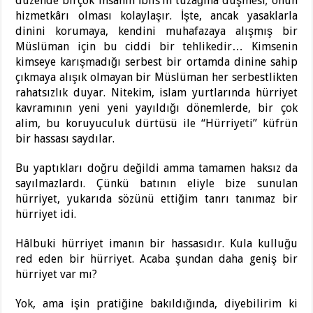
düzende birçok insanın İblis’in tuzağına düşmesi; onun
hizmetkârı olması kolaylaşır. İşte, ancak yasaklarla
dinini korumaya, kendini muhafazaya alışmış bir
Müslüman için bu ciddi bir tehlikedir… Kimsenin
kimseye karışmadığı serbest bir ortamda dinine sahip
çıkmaya alışık olmayan bir Müslüman her serbestlikten
rahatsızlık duyar. Nitekim, islam yurtlarında hürriyet
kavramının yeni yeni yayıldığı dönemlerde, bir çok
alim, bu koruyuculuk dürtüsü ile “Hürriyeti” küfrün
bir hassası saydılar.
Bu yaptıkları doğru değildi amma tamamen haksız da
sayılmazlardı. Çünkü batının eliyle bize sunulan
hürriyet, yukarıda sözünü ettiğim tanrı tanımaz bir
hürriyet idi.
Hâlbuki hürriyet imanın bir hassasıdır. Kula kulluğu
red eden bir hürriyet. Acaba şundan daha geniş bir
hürriyet var mı?
Yok, ama işin pratiğine bakıldığında, diyebilirim ki