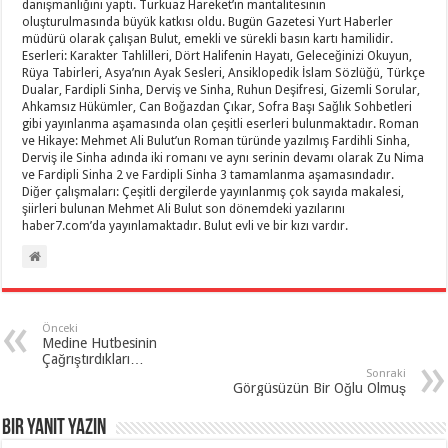
danışmanlığını yaptı. Turkuaz Hareket’in mantalitesinin
oluşturulmasında büyük katkısı oldu. Bugün Gazetesi Yurt Haberler
müdürü olarak çalışan Bulut, emekli ve sürekli basın kartı hamilidir.
Eserleri: Karakter Tahlilleri, Dört Halifenin Hayatı, Geleceğinizi Okuyun,
Rüya Tabirleri, Asya’nın Ayak Sesleri, Ansiklopedik İslam Sözlüğü, Türkçe
Dualar, Fardipli Sinha, Derviş ve Sinha, Ruhun Deşifresi, Gizemli Sorular,
Ahkamsız Hükümler, Can Boğazdan Çıkar, Sofra Başı Sağlık Sohbetleri
gibi yayınlanma aşamasında olan çeşitli eserleri bulunmaktadır. Roman
ve Hikaye: Mehmet Ali Bulut’un Roman türünde yazılmış Fardihli Sinha,
Derviş ile Sinha adında iki romanı ve aynı serinin devamı olarak Zu Nima
ve Fardipli Sinha 2 ve Fardipli Sinha 3 tamamlanma aşamasındadır.
Diğer çalışmaları: Çeşitli dergilerde yayınlanmış çok sayıda makalesi,
şiirleri bulunan Mehmet Ali Bulut son dönemdeki yazılarını
haber7.com’da yayınlamaktadır. Bulut evli ve bir kızı vardır.
Önceki
Medine Hutbesinin
Çağrıştırdıkları…
Sonraki
Görgüsüzün Bir Oğlu Olmuş
Bir yanıt yazın