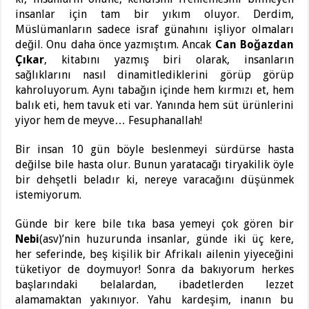
insanlar için tam bir yıkım oluyor. Derdim,
Müslümanların sadece israf günahını işliyor olmaları
değil. Onu daha önce yazmıştım. Ancak
Can Boğazdan
Çıkar
, kitabını yazmış biri olarak, insanların
sağlıklarını nasıl dinamitlediklerini görüp görüp
kahroluyorum. Aynı tabağın içinde hem kırmızı et, hem
balık eti, hem tavuk eti var. Yanında hem süt ürünlerini
yiyor hem de meyve… Fesuphanallah!
Bir insan 10 gün böyle beslenmeyi sürdürse hasta
değilse bile hasta olur. Bunun yaratacağı tiryakilik öyle
bir dehşetli beladır ki, nereye varacağını düşünmek
istemiyorum.
Günde bir kere bile tıka basa yemeyi çok gören bir
Nebi
(asv)’nin huzurunda insanlar, günde iki üç kere,
her seferinde, beş kişilik bir Afrikalı ailenin yiyeceğini
tüketiyor de doymuyor! Sonra da bakıyorum herkes
başlarındaki belalardan, ibadetlerden lezzet
alamamaktan yakınıyor. Yahu kardeşim, inanın bu