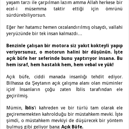
yaşam tarzı ile çarpılman lazım amma Allah herkese bir
ecel-i müsemma taktir ettiği için ömrünü
sürdürebiliyorsun.
Eğer her hatamız hemen cezalandırılmış olsaydı, vallahi
yeryüzünde bir tek insan kalmazdı…
Benzinle çalışan bir motora siz yakıt kokteyli yapıp
veriyorsunuz, o motorun halini bir düşünün. İşte
açık büfe her seferinde bunu yaptırıyor insana. Bu
hem israf, hem hastalık hem, hem vebal ve yük!
Açık büfe, ciddi manada insanlığı tehdit ediyor.
Bilhassa da Şeytanın açık çalışma alanı olan müminler
için! İnsanların çoğu zaten İblis tarafından ele
geçirilmiş.
Mümin,
İblis
‘i kahreden ve bir türlü tam olarak ele
geçirememekten kahrolduğu bir müstahkem mevki. İşte
şimdi, o müstahkem mevkiyi de düşürecek bir yöntem
bulmuş gibi geliyor bana:
Açık Büfe.