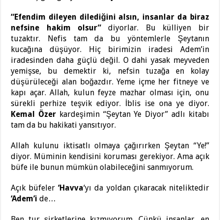
“Efendim dileyen dilediğini alsın, insanlar da biraz
nefsine hakim olsur”
diyorlar. Bu külliyen bir
tuzaktır. Nefis tam da bu yöntemlerle Şeytanın
kucağına düşüyor. Hiç birimizin iradesi Adem’in
iradesinden daha güçlü değil. O dahi yasak meyveden
yemişse, bu demektir ki, nefsin tuzağa en kolay
düşürüleceği alan boğazdır. Yeme içme her fitneye ve
kapı açar. Allah, kulun feyze mazhar olması için, onu
sürekli perhize teşvik ediyor. İblis ise ona ye diyor.
Kemal Özer
kardeşimin “Şeytan Ye Diyor” adlı kitabı
tam da bu hakikati yansıtıyor.
Allah kulunu iktisatlı olmaya çağırırken Şeytan “Ye!”
diyor. Müminin kendisini koruması gerekiyor. Ama açık
büfe ile bunun mümkün olabileceğini sanmıyorum.
Açık büfeler
‘Havva
‘yı da yoldan çıkaracak niteliktedir
‘Adem’i
de…
Ben tur şirketlerine kızmıyorum. Çünkü insanlar, en