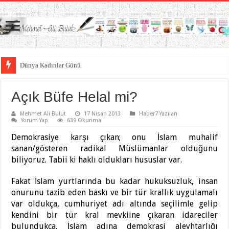
Dünya Kadınlar Günü
Açık Büfe Helal mi?
Mehmet Ali Bulut
17 Nisan 2013
Haber7 Yazıları
Yorum Yap
639 Okunma
Demokrasiye karşı çıkan; onu İslam muhalif
sanan/gösteren radikal Müslümanlar olduğunu
biliyoruz. Tabii ki haklı oldukları hususlar var.
Fakat İslam yurtlarında bu kadar hukuksuzluk, insan
onurunu tazib eden baskı ve bir tür krallık uygulamalı
var oldukça, cumhuriyet adı altında seçilimle gelip
kendini bir tür kral mevkiine çıkaran idareciler
bulundukça, İslam adına demokrasi aleyhtarlığı