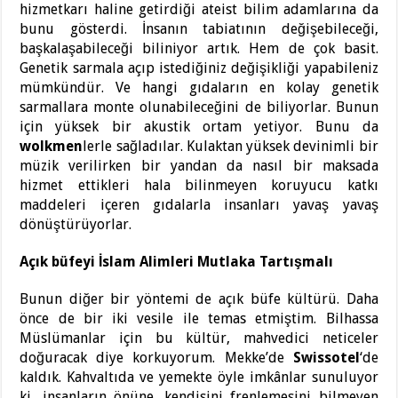
hizmetkarı haline getirdiği ateist bilim adamlarına da
bunu gösterdi. İnsanın tabiatının değişebileceği,
başkalaşabileceği biliniyor artık. Hem de çok basit.
Genetik sarmala açıp istediğiniz değişikliği yapabileniz
mümkündür. Ve hangi gıdaların en kolay genetik
sarmallara monte olunabileceğini de biliyorlar. Bunun
için yüksek bir akustik ortam yetiyor. Bunu da
wolkmen
lerle sağladılar. Kulaktan yüksek devinimli bir
müzik verilirken bir yandan da nasıl bir maksada
hizmet ettikleri hala bilinmeyen koruyucu katkı
maddeleri içeren gıdalarla insanları yavaş yavaş
dönüştürüyorlar.
Açık büfeyi İslam Alimleri Mutlaka Tartışmalı
Bunun diğer bir yöntemi de açık büfe kültürü. Daha
önce de bir iki vesile ile temas etmiştim. Bilhassa
Müslümanlar için bu kültür, mahvedici neticeler
doğuracak diye korkuyorum. Mekke’de
Swissotel
‘de
kaldık. Kahvaltıda ve yemekte öyle imkânlar sunuluyor
ki, insanların önüne, kendisini frenlemesini bilmeyen