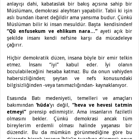
anlayışı dahi, kabataslak bir bakış açısına sahip bir
Müslümanı, demokrasi aleyhtarı yapabilir. Tabii ki işin
aslı bundan ibaret değildir ama yansıma budur. Çünkü
Müslüman bilir ki insan mesuldür. Başta kendisinden!
“Qû enfusekum ve ehlikum nara…”
ayeti açık bir
şekilde insanı kendi nefsine karşı da mücadeleye
çağırır.
Hiçbir demokratik düzen, insana böyle bir emir telkin
etmez. İnsanı “iyi” kabul eder. İyi olanın
bozulabileceğini hesaba katmaz. Bu da onun vahiyden
habersizliğinden; şeytan ve nefs konusundaki
bilgisizliğinden -veya tanımazlığından- kaynaklanıyor.
Esasında Batı medeniyeti, temelleri ve amaçları
bakımından
‘hüda
‘yı değil,
“heva ve hevesi tatmin
etmeyi”
prensip edinmiştir. Ama insanların faziletli
olmasını bekler. Çünkü demokrasi ancak tüm
bireylerim erdemli olması halinde yaşanası bir
düzendir. Bu da mümkün görünmediğine göre bu