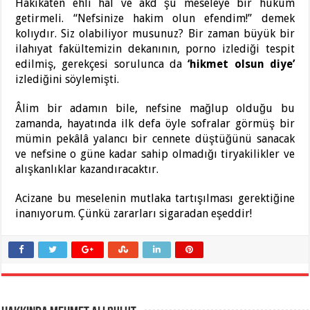
Hakikaten ehli hal ve akd şu meseleye bir hüküm
getirmeli. “Nefsinize hakim olun efendim!” demek
kolıydır. Siz olabiliyor musunuz? Bir zaman büyük bir
ilahıyat fakültemizin dekanının, porno izlediği tespit
edilmiş, gerekçesi sorulunca da
‘hikmet olsun diye’
izlediğini söylemişti.
Âlim bir adamın bile, nefsine mağlup olduğu bu
zamanda, hayatında ilk defa öyle sofralar görmüş bir
mümin pekâlâ yalancı bir cennete düştüğünü sanacak
ve nefsine o güne kadar sahip olmadığı tiryakilikler ve
alışkanlıklar kazandıracaktır.
Acizane bu meselenin mutlaka tartışılması gerektiğine
inanıyorum. Çünkü zararları sigaradan eşeddir!