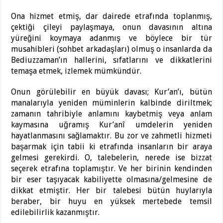
Ona hizmet etmiş, dar dairede etrafında toplanmış,
çektiği çileyi paylaşmaya, onun davasının altına
yüreğini koymaya adanmış ve böylece bir tür
musahibleri (sohbet arkadaşları) olmuş o insanlarda da
Bediuzzaman’ın hallerini, sıfatlarını ve dikkatlerini
temaşa etmek, izlemek mümkündür.
Onun görülebilir en büyük davası; Kur’an’ı, bütün
manalarıyla yeniden müminlerin kalbinde diriltmek;
zamanın tahribiyle anlamını kaybetmiş veya anlam
kaymasına uğramış Kur’anî umdelerin yeniden
hayatlanmasını sağlamaktır. Bu zor ve zahmetli hizmeti
başarmak için tabii ki etrafında insanların bir araya
gelmesi gerekirdi. O, talebelerin, nerede ise bizzat
seçerek etrafına toplamıştır. Ve her birinin kendinden
bir eser taşıyacak kabiliyette olmasına/gelmesine de
dikkat etmiştir. Her bir talebesi bütün huylarıyla
beraber, bir huyu en yüksek mertebede temsil
edilebilirlik kazanmıştır.