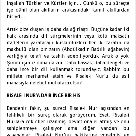
inşallah Türkler ve Kürtler için… Çünkü o, bu süreçte
işe dâhil olan akılların arakasındaki kamil akıllardan
biriydi…
Artık bize düşen iş daha da ağırlaştı. Bugüne kadar iki
halk arasında dil sürçmelerinin veya kötü maksatlı
ifadelerin yaratacağı küskünlükleri her iki tarafın da
makbulü olan bir zatın (Abdülkadir Badıllı ağabeyin)
varlığıyla telafi ve tashih edebiliyorduk. Artık o yok.
Şimdi işimiz daha da zor. Daha hassas, daha dengeli ve
daha ince bir dil kullanmak zorundayız. Rabbim bu
millete merhamet etsin ve Risale-i Nur’u da asıl
manasıyla ilelebet muhafaza etsin!
RİSALE-İ NUR’A DAİR İNCE BİR HİS
Bendeniz fakir, şu süreci Risale-i Nur açısından en
tehlikeli bir süreç olarak görüyorum. Evet, Risale-i
Nurlara çok eller uzanmış, devlet ona el atmış ve onu
sahiplenmeye çalışıyor ama diğer yandan bu
yaşananlar, Risale-i Nur’un hakikatine yönelmiş en