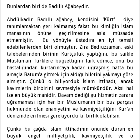
Bunlardan biri de Badıllı Ağabeydir.
Abdülkadir Badıllı ağabey, kendisini ‘Kürt’ diye
tanımlamaktan geri kalmamış fakat bu kimliğin İslam
manasının önüne geçirilmesine asla müsaade
etmemiştir. Bu yönüyle üstadını en iyi temsil
edebilenlerden biri olmuştur. Zira Bediuzzaman, eski
talebelerinden birinin Kürtçülük yaptığını, bu saikle
Müslüman Türklere buğzettiğini fark edince, onu bu
hastalığından kurtarıncaya kadar uğraşmış hatta bu
amaçla Batum’a gitmek için aldığı biletini yakmayı göze
almıştır. Çünkü o biliyorduk İslam ittihadı, ancak
kavimlerin birbirini sevmesiyle mümkündür. Aksi hal
ise en büyük manidir. Davam dediği şu hizmetin zarara
uğramaması için her bir Müslümanın bir buz parçası
hükmünde olan enaniyetini ve kavmiyetçiliğini Kur’an
denizinde eritmesi gerekiyordu ki, birlik olabilsin.
Çünkü bu çağda İslam ittihadının önünde duran en
büyük engel milliyetçilik, kavmiyetçilik ve o