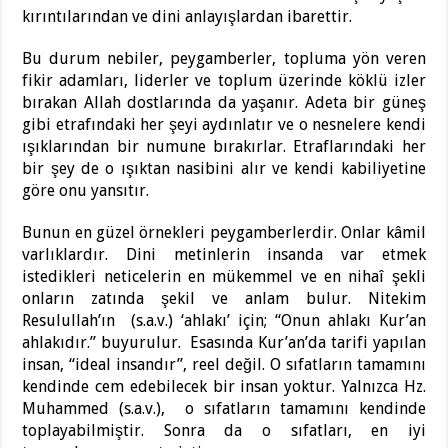
kırıntılarından ve dini anlayışlardan ibarettir.
Bu durum nebiler, peygamberler, topluma yön veren
fikir adamları, liderler ve toplum üzerinde köklü izler
bırakan Allah dostlarında da yaşanır. Adeta bir güneş
gibi etrafındaki her şeyi aydınlatır ve o nesnelere kendi
ışıklarından bir numune bırakırlar. Etraflarındaki her
bir şey de o ışıktan nasibini alır ve kendi kabiliyetine
göre onu yansıtır.
Bunun en güzel örnekleri peygamberlerdir. Onlar kâmil
varlıklardır. Dini metinlerin insanda var etmek
istedikleri neticelerin en mükemmel ve en nihaî şekli
onların zatında şekil ve anlam bulur. Nitekim
Resulullah’ın (s.a.v.) ‘ahlakı’ için; “Onun ahlakı Kur’an
ahlakıdır.” buyurulur. Esasında Kur’an’da tarifi yapılan
insan, “ideal insandır”, reel değil. O sıfatların tamamını
kendinde cem edebilecek bir insan yoktur. Yalnızca Hz.
Muhammed (s.a.v.), o sıfatların tamamını kendinde
toplayabilmiştir. Sonra da o sıfatları, en iyi