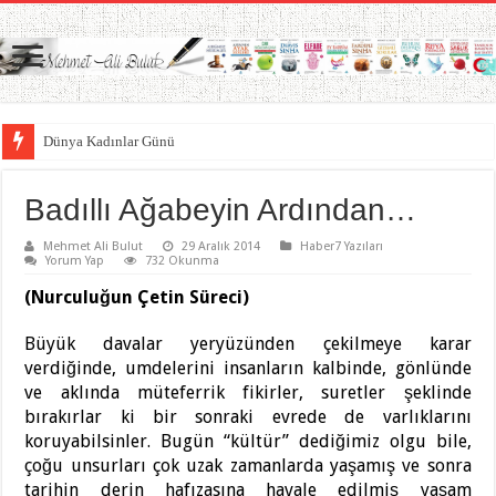
Dünya Kadınlar Günü
Badıllı Ağabeyin Ardından…
Mehmet Ali Bulut
29 Aralık 2014
Haber7 Yazıları
Yorum Yap
732 Okunma
(Nurculuğun Çetin Süreci)
Büyük davalar yeryüzünden çekilmeye karar
verdiğinde, umdelerini insanların kalbinde, gönlünde
ve aklında müteferrik fikirler, suretler şeklinde
bırakırlar ki bir sonraki evrede de varlıklarını
koruyabilsinler. Bugün “kültür” dediğimiz olgu bile,
çoğu unsurları çok uzak zamanlarda yaşamış ve sonra
tarihin derin hafızasına havale edilmiş yaşam