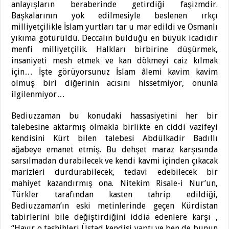
anlayışların beraberinde getirdiği faşizmdir.
Başkalarının yok edilmesiyle beslenen ırkçı
milliyetçilikle İslam yurtları tar u mar edildi ve Osmanlı
yıkıma götürüldü. Deccalın bulduğu en büyük icadıdır
menfi milliyetçilik. Halkları birbirine düşürmek,
insaniyeti mesh etmek ve kan dökmeyi caiz kılmak
için… İşte görüyorsunuz İslam âlemi kavim kavim
olmuş biri diğerinin acısını hissetmiyor, onunla
ilgilenmiyor…
Bediuzzaman bu konudaki hassasiyetini her bir
talebesine aktarmış olmakla birlikte en ciddi vazifeyi
kendisini Kürt bilen talebesi Abdülkadir Badıllı
ağabeye emanet etmiş. Bu dehşet maraz karşısında
sarsılmadan durabilecek ve kendi kavmi içinden çıkacak
marizleri durdurabilecek, tedavi edebilecek bir
mahiyet kazandırmış ona. Nitekim Risale-i Nur’un,
Türkler tarafından kasten tahrip edildiği,
Bediuzzaman’ın eski metinlerinde geçen Kürdistan
tabirlerini bile değiştirdiğini iddia edenlere karşı ,
“Hayır o tashihleri Üstad kendisi yaptı ve ben de bunun