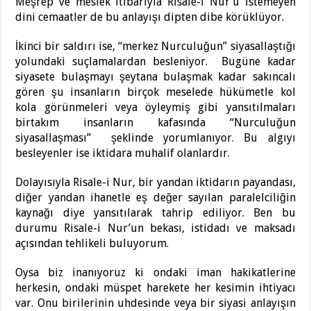
Meşrep ve meslek itibarıyla Risale-i Nur’u istemeyen
dini cemaatler de bu anlayışı dipten dibe körüklüyor.
İkinci bir saldırı ise, “merkez Nurculuğun” siyasallaştığı
yolundaki suçlamalardan besleniyor. Bugüne kadar
siyasete bulaşmayı şeytana bulaşmak kadar sakıncalı
gören şu insanların birçok meselede hükümetle kol
kola görünmeleri veya öyleymiş gibi yansıtılmaları
birtakım insanların kafasında “Nurculuğun
siyasallaşması” şeklinde yorumlanıyor. Bu algıyı
besleyenler ise iktidara muhalif olanlardır.
Dolayısıyla Risale-i Nur, bir yandan iktidarın payandası,
diğer yandan ihanetle eş değer sayılan paralelciliğin
kaynağı diye yansıtılarak tahrip ediliyor. Ben bu
durumu Risale-i Nur’un bekası, istidadı ve maksadı
açısından tehlikeli buluyorum.
Oysa biz inanıyoruz ki ondaki iman hakikatlerine
herkesin, ondaki müspet harekete her kesimin ihtiyacı
var. Onu birilerinin uhdesinde veya bir siyasi anlayışın