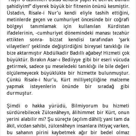
şahidiyim!” diyerek büyük bir fitnenin önünü kesmiştir.
Üstadın, Risale-i Nur’u kendi eliyle tashih ettiğini,
metinlerde geçen ve cumhuriyet öncesinde bir coğrafi
bölgeyi tanımlamak için kullanılan Kürdistan
ifadelerinin, -cumhuriyet dönemindeki manası tezahür
ettikten sonra- bizzat kendisi tarafından ‘şark
vilayetleri’ şeklinde değiştirdiğini bireysel tanıklığı ile
bize aktarmıştır Abdülkadir Badıllı ağabey! Hizmeti çok
büyüktür. Bırakın Asar-ı Bediiyye gibi bir eseri vücuda
getirmek, sadece şu meseledeki tanıklığı ile bile değeri
ölçülemeyecek büyüklükte bir hizmette bulunmuştur.
Çünkü Risale-i Nur’u, Kürt milliyetçiliğine malzeme
yapmak isteyenlerin önünde bir sıradağ gibi
durmuştur.
Şimdi o hakka yürüdü, Bilmiyorum bu hizmeti
sürdürebilecek Zülcenâheyn, âlihimmet bir Kürt, onun
yerini alabilir mi? Şu süreçte (açılım dâhil); yani tam da
âkil, vicdan sahibi, zülcenâheyn insanlara ihtiyaç varken,
bu sahanın pirini kaybetmek ağır bir bedel olmaz