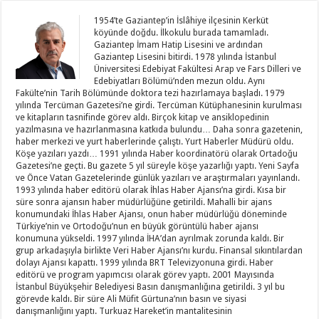
1954’te Gaziantep’in İslâhiye ilçesinin Kerküt
köyünde doğdu. İlkokulu burada tamamladı.
Gaziantep İmam Hatip Lisesini ve ardından
Gaziantep Lisesini bitirdi. 1978 yılında İstanbul
Üniversitesi Edebiyat Fakültesi Arap ve Fars Dilleri ve
Edebiyatları Bölümü’nden mezun oldu. Aynı
Fakülte’nin Tarih Bölümünde doktora tezi hazırlamaya başladı. 1979
yılında Tercüman Gazetesi’ne girdi. Tercüman Kütüphanesinin kurulması
ve kitapların tasnifinde görev aldı. Birçok kitap ve ansiklopedinin
yazılmasına ve hazırlanmasına katkıda bulundu… Daha sonra gazetenin,
haber merkezi ve yurt haberlerinde çalıştı. Yurt Haberler Müdürü oldu.
Köşe yazıları yazdı… 1991 yılında Haber koordinatörü olarak Ortadoğu
Gazetesi’ne geçti. Bu gazete 5 yıl süreyle köşe yazarlığı yaptı. Yeni Sayfa
ve Önce Vatan Gazetelerinde günlük yazıları ve araştırmaları yayınlandı.
1993 yılında haber editörü olarak İhlas Haber Ajansı’na girdi. Kısa bir
süre sonra ajansın haber müdürlüğüne getirildi. Mahalli bir ajans
konumundaki İhlas Haber Ajansı, onun haber müdürlüğü döneminde
Türkiye’nin ve Ortodoğu’nun en büyük görüntülü haber ajansı
konumuna yükseldi. 1997 yılında İHA’dan ayrılmak zorunda kaldı. Bir
grup arkadaşıyla birlikte Veri Haber Ajansı’nı kurdu. Finansal sıkıntılardan
dolayı Ajansı kapattı. 1999 yılında BRT Televizyonuna girdi. Haber
editörü ve program yapımcısı olarak görev yaptı. 2001 Mayısında
İstanbul Büyükşehir Belediyesi Basın danışmanlığına getirildi. 3 yıl bu
görevde kaldı. Bir süre Ali Müfit Gürtuna’nın basın ve siyasi
danışmanlığını yaptı. Turkuaz Hareket’in mantalitesinin