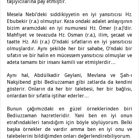
taşıyıcılarına pay etmiştir.
Mesela Nebi’deki sıddikiyyetin en iyi yansıtıcısı Hz.
Ebubekir (r.a.) olmuştur. Keza ondaki adalet anlayışının
bizim aramızdaki en iyi numunesi Hz. Ömer (r.a.)’dir.
Mahfiyet ve tevazuda Hz. Osman (r.a.), ilim, şecaat ve
taatte Hz. Ali (r.a.) O’ndaki sıfatların en iyi yansıtıcısı
olmuşlardır. Aynı şekilde her bir sahabe, O’ndaki bir
sıfatın ve bir halin en mücessem yansıtıcısı olmuşlar ve
adeta tamamı bir insanı kamili var etmişlerdir…
Aynı hal, Abdülkadir Geylani, Mevlana ve Şah-ı
Nakşibend gibi Bediuzzaman gibi zatlarda da kendini
gösterir. Onların da her bir talebesi, her bir bağlısı,
onlardan bir sıfatla iştihar ederler…
Bunun çağımızdaki en güzel örneklerinden biri
Bediuzzaman hazretleridir. Yani ben en iyi onun
etrafındakileri tanıdığım için böyle söylüyorum. Belki
başka örnekler de vardır amma ben en iyi onu ve
talebelerini bildiğimden onları değerlendirebiliyorum.