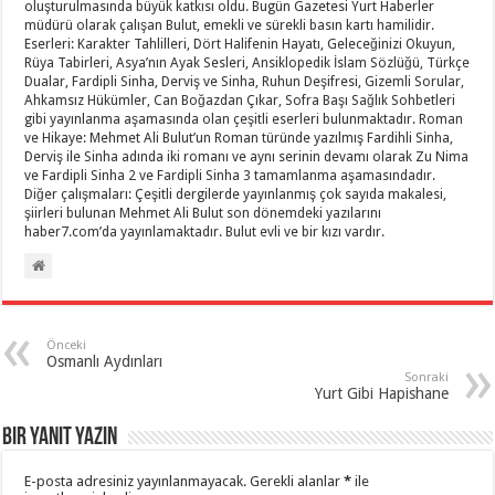
oluşturulmasında büyük katkısı oldu. Bugün Gazetesi Yurt Haberler
müdürü olarak çalışan Bulut, emekli ve sürekli basın kartı hamilidir.
Eserleri: Karakter Tahlilleri, Dört Halifenin Hayatı, Geleceğinizi Okuyun,
Rüya Tabirleri, Asya’nın Ayak Sesleri, Ansiklopedik İslam Sözlüğü, Türkçe
Dualar, Fardipli Sinha, Derviş ve Sinha, Ruhun Deşifresi, Gizemli Sorular,
Ahkamsız Hükümler, Can Boğazdan Çıkar, Sofra Başı Sağlık Sohbetleri
gibi yayınlanma aşamasında olan çeşitli eserleri bulunmaktadır. Roman
ve Hikaye: Mehmet Ali Bulut’un Roman türünde yazılmış Fardihli Sinha,
Derviş ile Sinha adında iki romanı ve aynı serinin devamı olarak Zu Nima
ve Fardipli Sinha 2 ve Fardipli Sinha 3 tamamlanma aşamasındadır.
Diğer çalışmaları: Çeşitli dergilerde yayınlanmış çok sayıda makalesi,
şiirleri bulunan Mehmet Ali Bulut son dönemdeki yazılarını
haber7.com’da yayınlamaktadır. Bulut evli ve bir kızı vardır.
Önceki
Osmanlı Aydınları
Sonraki
Yurt Gibi Hapishane
Bir yanıt yazın
E-posta adresiniz yayınlanmayacak.
Gerekli alanlar
*
ile