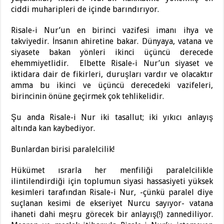
ciddi muharipleri de içinde barındırıyor.
Risale-i Nur’un en birinci vazifesi imanı ihya ve
takviyedir. İnsanın ahiretine bakar. Dünyaya, vatana ve
siyasete bakan yönleri ikinci üçüncü derecede
ehemmiyetlidir. Elbette Risale-i Nur’un siyaset ve
iktidara dair de fikirleri, duruşları vardır ve olacaktır
amma bu ikinci ve üçüncü derecedeki vazifeleri,
birincinin önüne geçirmek çok tehlikelidir.
Şu anda Risale-i Nur iki tasallut; iki yıkıcı anlayış
altında kan kaybediyor.
Bunlardan birisi paralelcilik!
Hükümet ısrarla her menfiliği paralelcilikle
ilintilendirdiği için toplumun siyasi hassasiyeti yüksek
kesimleri tarafından Risale-i Nur, -çünkü paralel diye
suçlanan kesimi de ekseriyet Nurcu sayıyor- vatana
ihaneti dahi meşru görecek bir anlayış(!) zannediliyor.