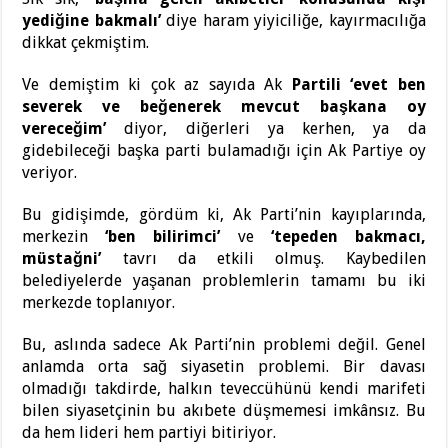
yediğine bakmalı’
diye haram yiyiciliğe, kayırmacılığa
dikkat çekmiştim.
Ve demiştim ki çok az sayıda Ak
Partili ‘evet ben
severek ve beğenerek mevcut başkana oy
vereceğim’
diyor, diğerleri ya kerhen, ya da
gidebileceği başka parti bulamadığı için Ak Partiye oy
veriyor.
Bu gidişimde, gördüm ki, Ak Parti’nin kayıplarında,
merkezin
‘ben bilirimci’
ve
‘tepeden bakmacı,
müstağni’
tavrı da etkili olmuş. Kaybedilen
belediyelerde yaşanan problemlerin tamamı bu iki
merkezde toplanıyor.
Bu, aslında sadece Ak Parti’nin problemi değil. Genel
anlamda orta sağ siyasetin problemi. Bir davası
olmadığı takdirde, halkın teveccühünü kendi marifeti
bilen siyasetçinin bu akıbete düşmemesi imkânsız. Bu
da hem lideri hem partiyi bitiriyor.