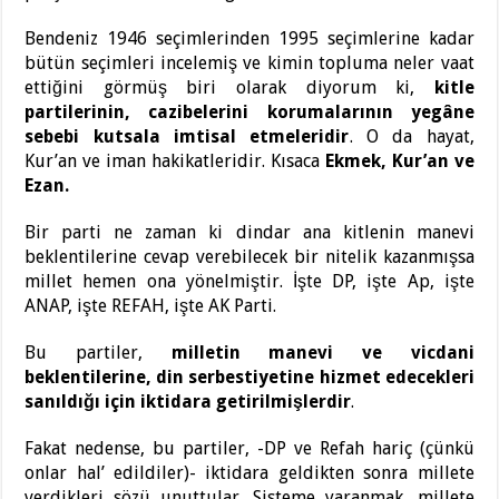
Bendeniz 1946 seçimlerinden 1995 seçimlerine kadar
bütün seçimleri incelemiş ve kimin topluma neler vaat
ettiğini görmüş biri olarak diyorum ki,
kitle
partilerinin, cazibelerini korumalarının yegâne
sebebi kutsala imtisal etmeleridir
. O da hayat,
Kur’an ve iman hakikatleridir. Kısaca
Ekmek, Kur’an ve
Ezan
.
Bir parti ne zaman ki dindar ana kitlenin manevi
beklentilerine cevap verebilecek bir nitelik kazanmışsa
millet hemen ona yönelmiştir. İşte DP, işte Ap, işte
ANAP, işte REFAH, işte AK Parti.
Bu partiler,
milletin manevi ve vicdani
beklentilerine, din serbestiyetine hizmet edecekleri
sanıldığı için iktidara getirilmişlerdir
.
Fakat nedense, bu partiler, -DP ve Refah hariç (çünkü
onlar hal’ edildiler)- iktidara geldikten sonra millete
verdikleri sözü unuttular. Sisteme yaranmak, millete