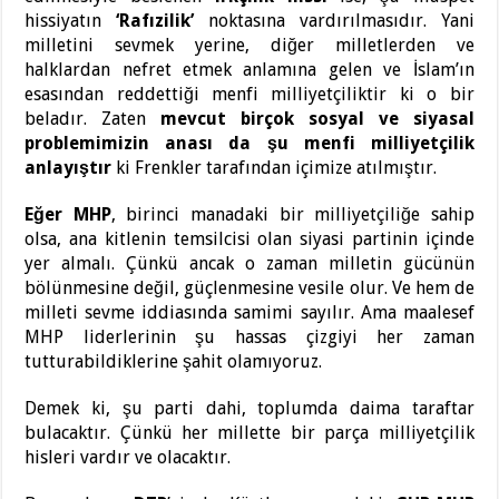
hissiyatın
‘Rafızilik’
noktasına vardırılmasıdır. Yani
milletini sevmek yerine, diğer milletlerden ve
halklardan nefret etmek anlamına gelen ve İslam’ın
esasından reddettiği menfi milliyetçiliktir ki o bir
beladır. Zaten
mevcut birçok sosyal ve siyasal
problemimizin anası da şu menfi milliyetçilik
anlayıştır
ki Frenkler tarafından içimize atılmıştır.
Eğer MHP
, birinci manadaki bir milliyetçiliğe sahip
olsa, ana kitlenin temsilcisi olan siyasi partinin içinde
yer almalı. Çünkü ancak o zaman milletin gücünün
bölünmesine değil, güçlenmesine vesile olur. Ve hem de
milleti sevme iddiasında samimi sayılır. Ama maalesef
MHP liderlerinin şu hassas çizgiyi her zaman
tutturabildiklerine şahit olamıyoruz.
Demek ki, şu parti dahi, toplumda daima taraftar
bulacaktır. Çünkü her millette bir parça milliyetçilik
hisleri vardır ve olacaktır.