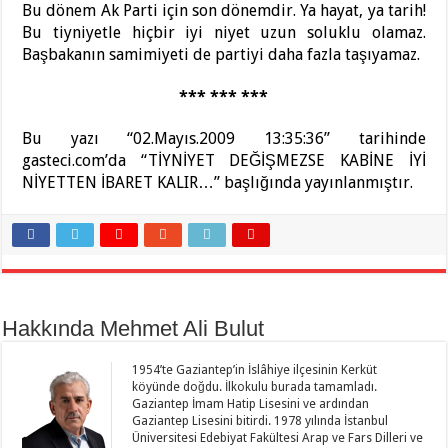
Bu dönem Ak Parti için son dönemdir. Ya hayat, ya tarih!
Bu tiyniyetle hiçbir iyi niyet uzun soluklu olamaz.
Başbakanın samimiyeti de partiyi daha fazla taşıyamaz.
*** *** ***
Bu yazı “02.Mayıs.2009 13:35:36” tarihinde
gasteci.com’da “TİYNİYET DEĞİŞMEZSE KABİNE İYİ
NİYETTEN İBARET KALIR…” başlığında yayınlanmıştır.
Hakkında Mehmet Ali Bulut
1954’te Gaziantep’in İslâhiye ilçesinin Kerküt
köyünde doğdu. İlkokulu burada tamamladı.
Gaziantep İmam Hatip Lisesini ve ardından
Gaziantep Lisesini bitirdi. 1978 yılında İstanbul
Üniversitesi Edebiyat Fakültesi Arap ve Fars Dilleri ve