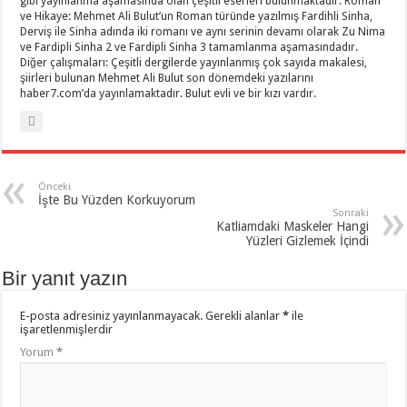
gibi yayınlanma aşamasında olan çeşitli eserleri bulunmaktadır. Roman
ve Hikaye: Mehmet Ali Bulut’un Roman türünde yazılmış Fardihli Sinha,
Derviş ile Sinha adında iki romanı ve aynı serinin devamı olarak Zu Nima
ve Fardipli Sinha 2 ve Fardipli Sinha 3 tamamlanma aşamasındadır.
Diğer çalışmaları: Çeşitli dergilerde yayınlanmış çok sayıda makalesi,
şiirleri bulunan Mehmet Ali Bulut son dönemdeki yazılarını
haber7.com’da yayınlamaktadır. Bulut evli ve bir kızı vardır.
Önceki
İşte Bu Yüzden Korkuyorum
Sonraki
Katliamdaki Maskeler Hangi
Yüzleri Gizlemek İçindi
Bir yanıt yazın
E-posta adresiniz yayınlanmayacak.
Gerekli alanlar
*
ile
işaretlenmişlerdir
Yorum
*