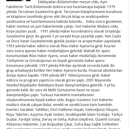
Edebiyatları Bölümü’nden mezun oldu. Aynı
Fakülte’nin Tarih Bölümünde doktora tezi hazırlamaya başladı. 1979
yılında Tercüman Gazetesi’ne girdi. Tercüman Kütüphanesinin kurulması
ve kitapların tasnifinde görev aldı. Birçok kitap ve ansiklopedinin
yazılmasına ve hazırlanmasına katkıda bulundu… Daha sonra gazetenin,
haber merkezi ve yurt haberlerinde çalıştı. Yurt Haberler Müdürü oldu.
Köşe yazıları yazdı… 1991 yılında Haber koordinatörü olarak Ortadoğu
Gazetesi’ne geçti. Bu gazete 5 yıl süreyle köşe yazarlığı yaptı. Yeni Sayfa
ve Önce Vatan Gazetelerinde günlük yazıları ve araştırmaları yayınlandı.
1993 yılında haber editörü olarak İhlas Haber Ajansı’na girdi. Kısa bir
süre sonra ajansın haber müdürlüğüne getirildi. Mahalli bir ajans
konumundaki İhlas Haber Ajansı, onun haber müdürlüğü döneminde
Türkiye’nin ve Ortodoğu’nun en büyük görüntülü haber ajansı
konumuna yükseldi. 1997 yılında İHA’dan ayrılmak zorunda kaldı. Bir
grup arkadaşıyla birlikte Veri Haber Ajansı’nı kurdu. Finansal sıkıntılardan
dolayı Ajansı kapattı. 1999 yılında BRT Televizyonuna girdi. Haber
editörü ve program yapımcısı olarak görev yaptı. 2001 Mayısında
İstanbul Büyükşehir Belediyesi Basın danışmanlığına getirildi. 3 yıl bu
görevde kaldı. Bir süre Ali Müfit Gürtuna’nın basın ve siyasi
danışmanlığını yaptı. Turkuaz Hareket’in mantalitesinin
oluşturulmasında büyük katkısı oldu. Bugün Gazetesi Yurt Haberler
müdürü olarak çalışan Bulut, emekli ve sürekli basın kartı hamilidir.
Eserleri: Karakter Tahlilleri, Dört Halifenin Hayatı, Geleceğinizi Okuyun,
Rüya Tabirleri, Asya’nın Ayak Sesleri, Ansiklopedik İslam Sözlüğü, Türkçe
Dualar, Fardipli Sinha, Derviş ve Sinha, Ruhun Deşifresi, Gizemli Sorular,
Ahkamsız Hükümler, Can Boğazdan Çıkar, Sofra Başı Sağlık Sohbetleri