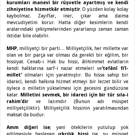
kurumları manevi bir rüşvetle ayartmış ve kendi
zihniyetine hizmetkâr etmiştir
. O yüzden kolay kolay
kaybolmaz. Zayıflar, iner, çıkar ama daima
mevcudiyetini korur. Hatta diğer kesimlerin kendi
aralarındaki çekişmelerinden yararlanıp zaman zaman
iktidar bile olabilir.
MHP
, milliyetçi bir parti… Milliyetçilik, her millette var
olan ve bir parça var olması da gerekli bir eğilim, bir
hissiyat. Cenab-ı Hak bu hissi, âlihimmet evlatların
kendi halklarına sarf-i nazar etmeleri ve
‘tefânî fi’l-
millet’
olmaları için yaratmıştır. Bu hisse sahip bir
idareci, kendi halkına hizmet etmeyi bir lezzet bilir ve
öylece o milletin yükselmesi için gecesini gündüzüne
katar.
Milletini sevmek, bir idareci için bir tür sıla-i
rahim’dir
ve lazımdır (Bunun adı müspet
milliyetçiliktir). Milliyetçilik hissinin yaratılmasından
maksat da budur.
Amm diğeri ise
; yani ötekilerin yutulup yok
edilmesiyle beslenen
ırkçılık hissi
ise, şu müspet