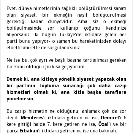
Evet, dünya nimetlerinin sağlıklı bölüştürülmesi sanatı
olan siyaset, bir ekmeğin nasıl bölüştürülmesi
gerektiği kadar dünyevidir. Ama siz o ekmeği
bölüşülmesinde zor kullanıp çoğunu kendinize
alıyorsanız -ki bugün Türkiye’de iktidara gelen her
parti bunu yapıyor- o zaman bu hareketinizden dolayı
elbette ahirette de sorgulanırsınız.
Ne ise bu, çok ayrı ve başlı başına tartışılması gereken
bir konu olduğu için kısa geçiyorum.
Demek ki, ana kitleye yönelik siyaset yapacak olan
bir partinin topluma sunacağı çok daha cazip
hizmetleri olmalı ki, ana kitle başka taraflara
yönelmesin.
Bu cazip hizmetin ne olduğunu, anlamak çok da zor
değil.
Menderes
’i iktidara getiren ne ise,
Demirel
’i 6
kere gittiği halde 7. kere getiren ne ise,
Özal
’ı ve bir
parça
Erbakan
’ı iktidara getiren ne ise ona bakmalı.