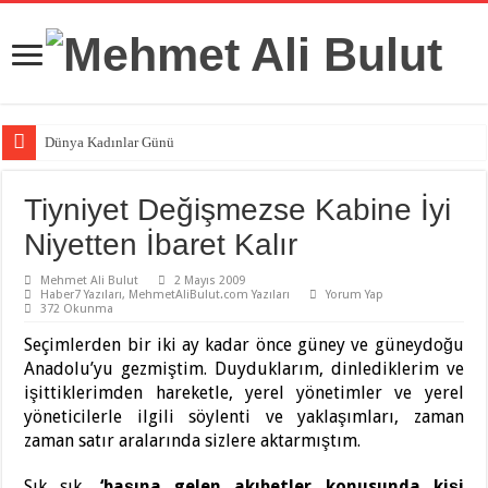
Dünya Kadınlar Günü
Tiyniyet Değişmezse Kabine İyi
Niyetten İbaret Kalır
Mehmet Ali Bulut
2 Mayıs 2009
Haber7 Yazıları
,
MehmetAliBulut.com Yazıları
Yorum Yap
372 Okunma
Seçimlerden bir iki ay kadar önce güney ve güneydoğu
Anadolu’yu gezmiştim. Duyduklarım, dinlediklerim ve
işittiklerimden hareketle, yerel yönetimler ve yerel
yöneticilerle ilgili söylenti ve yaklaşımları, zaman
zaman satır aralarında sizlere aktarmıştım.
Sık sık,
‘başına gelen akıbetler konusunda kişi