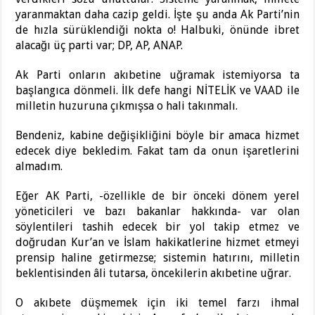
yaranmaktan daha cazip geldi. İşte şu anda Ak Parti’nin
de hızla sürüklendiği nokta o! Halbuki, önünde ibret
alacağı üç parti var; DP, AP, ANAP.
Ak Parti onların akıbetine uğramak istemiyorsa ta
başlangıca dönmeli. İlk defe hangi NİTELİK ve VAAD ile
milletin huzuruna çıkmışsa o hali takınmalı.
Bendeniz, kabine değişikliğini böyle bir amaca hizmet
edecek diye bekledim. Fakat tam da onun işaretlerini
almadım.
Eğer AK Parti, -özellikle de bir önceki dönem yerel
yöneticileri ve bazı bakanlar hakkında- var olan
söylentileri tashih edecek bir yol takip etmez ve
doğrudan Kur’an ve İslam hakikatlerine hizmet etmeyi
prensip haline getirmezse; sistemin hatırını, milletin
beklentisinden âli tutarsa, öncekilerin akıbetine uğrar.
O akıbete düşmemek için iki temel farzı ihmal