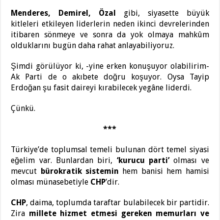
Menderes, Demirel, Özal
gibi, siyasette büyük
kitleleri etkileyen liderlerin neden ikinci devrelerinden
itibaren sönmeye ve sonra da yok olmaya mahkûm
olduklarını bugün daha rahat anlayabiliyoruz.
Şimdi görülüyor ki, -yine erken konuşuyor olabilirim-
Ak Parti de o akıbete doğru koşuyor. Oysa Tayip
Erdoğan şu fasit daireyi kırabilecek yegâne liderdi.
Çünkü.
***
Türkiye’de toplumsal temeli bulunan dört temel siyasi
eğelim var. Bunlardan biri,
‘kurucu parti’
olması ve
mevcut
bürokratik sistemin
hem banisi hem hamisi
olması münasebetiyle
CHP
’dir.
CHP
, daima, toplumda taraftar bulabilecek bir partidir.
Zira
millete hizmet etmesi gereken memurları ve