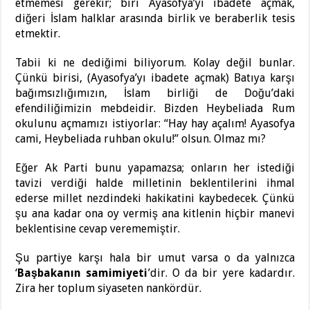
etmemesi gerekir; biri Ayasofya’yı ibadete açmak,
diğeri İslam halklar arasında birlik ve beraberlik tesis
etmektir.
Tabii ki ne dediğimi biliyorum. Kolay değil bunlar.
Çünkü birisi, (Ayasofya’yı ibadete açmak) Batıya karşı
bağımsızlığımızın, İslam birliği de Doğu’daki
efendiliğimizin mebdeidir. Bizden Heybeliada Rum
okulunu açmamızı istiyorlar: “Hay hay açalım! Ayasofya
cami, Heybeliada ruhban okulu!” olsun. Olmaz mı?
Eğer Ak Parti bunu yapamazsa; onların her istediği
tavizi verdiği halde milletinin beklentilerini ihmal
ederse millet nezdindeki hakikatini kaybedecek. Çünkü
şu ana kadar ona oy vermiş ana kitlenin hiçbir manevi
beklentisine cevap verememiştir.
Şu partiye karşı hala bir umut varsa o da yalnızca
‘
Başbakanın samimiyeti
’dir. O da bir yere kadardır.
Zira her toplum siyaseten nankördür.