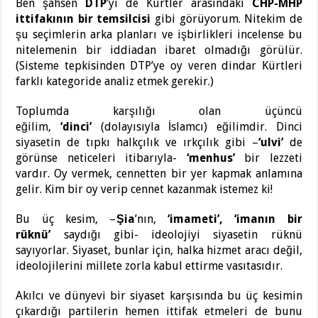
Ben şahsen
DTP
’yi de Kürtler arasındaki
CHP-MHP
ittifakının bir temsilcisi
gibi görüyorum. Nitekim de
şu seçimlerin arka planları ve işbirlikleri incelense bu
nitelemenin bir iddiadan ibaret olmadığı görülür.
(Sisteme tepkisinden DTP’ye oy veren dindar Kürtleri
farklı kategoride analiz etmek gerekir.)
Toplumda karşılığı olan üçüncü
eğilim,
‘dinci’
(dolayısıyla İslamcı) eğilimdir. Dinci
siyasetin de tıpkı halkçılık ve ırkçılık gibi –
‘ulvi’
de
görünse neticeleri itibarıyla-
‘menhus’
bir lezzeti
vardır. Oy vermek, cennetten bir yer kapmak anlamına
gelir. Kim bir oy verip cennet kazanmak istemez ki!
Bu üç kesim, –
Şia
’nın,
‘imameti’,
‘imanın bir
rüknü’
saydığı gibi- ideolojiyi siyasetin rüknü
sayıyorlar. Siyaset, bunlar için, halka hizmet aracı değil,
ideolojilerini millete zorla kabul ettirme vasıtasıdır.
Akılcı ve dünyevi bir siyaset karşısında bu üç kesimin
çıkardığı partilerin hemen ittifak etmeleri de bunu