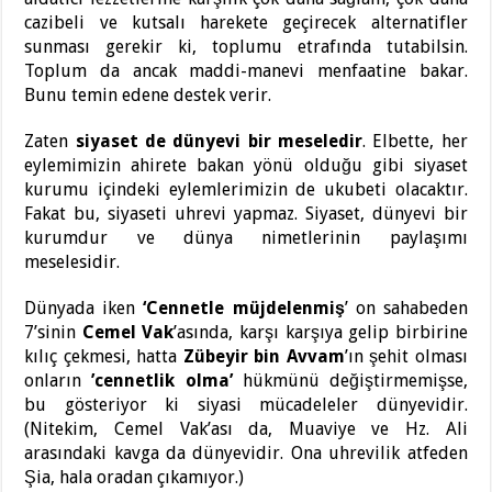
cazibeli ve kutsalı harekete geçirecek alternatifler
sunması gerekir ki, toplumu etrafında tutabilsin.
Toplum da ancak maddi-manevi menfaatine bakar.
Bunu temin edene destek verir.
Zaten
siyaset de dünyevi bir meseledir
. Elbette, her
eylemimizin ahirete bakan yönü olduğu gibi siyaset
kurumu içindeki eylemlerimizin de ukubeti olacaktır.
Fakat bu, siyaseti uhrevi yapmaz. Siyaset, dünyevi bir
kurumdur ve dünya nimetlerinin paylaşımı
meselesidir.
Dünyada iken
‘Cennetle müjdelenmiş
’ on sahabeden
7’sinin
Cemel Vak
’asında, karşı karşıya gelip birbirine
kılıç çekmesi, hatta
Zübeyir bin Avvam
’ın şehit olması
onların
’cennetlik olma’
hükmünü değiştirmemişse,
bu gösteriyor ki siyasi mücadeleler dünyevidir.
(Nitekim, Cemel Vak’ası da, Muaviye ve Hz. Ali
arasındaki kavga da dünyevidir. Ona uhrevilik atfeden
Şia, hala oradan çıkamıyor.)