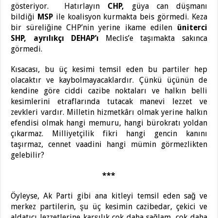
gösteriyor. Hatırlayın
CHP,
güya can düşmanı
bildiği
MSP
ile koalisyon kurmakta beis görmedi. Keza
bir süreliğine CHP’nin yerine ikame edilen
üniterci
SHP, ayrılıkçı DEHAP’ı
Meclis’e taşımakta sakınca
görmedi.
Kısacası, bu üç kesimi temsil eden bu partiler hep
olacaktır ve kaybolmayacaklardır. Çünkü üçünün de
kendine göre ciddi cazibe noktaları ve halkın belli
kesimlerini etraflarında tutacak manevi lezzet ve
zevkleri vardır. Milletin hizmetkârı olmak yerine halkın
efendisi olmak hangi memuru, hangi bürokratı yoldan
çıkarmaz. Milliyetçilik fikri hangi gencin kanını
taşırmaz, cennet vaadini hangi mümin görmezlikten
gelebilir?
***
Öyleyse, Ak Parti gibi ana kitleyi temsil eden sağ ve
merkez partilerin, şu üç kesimin cazibedar, çekici ve
aldatıcı lezzetlerine karşılık çok daha sağlam, çok daha