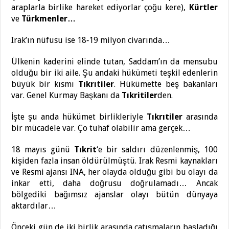
araplarla birlike hareket ediyorlar çoğu kere),
Kürtler
ve
Türkmenler…
Irak’ın nüfusu ise 18‑19 milyon civarında…
Ülkenin kaderini elinde tutan, Saddam’ın da mensubu
olduğu bir iki aile. Şu andaki hükümeti teşkil edenlerin
büyük bir kısmı
Tıkrıtiler
. Hükümette beş bakanları
var. Genel Kurmay Başkanı da
Tıkritiler
den.
İşte şu anda hükümet birlikleriyle
Tıkrıtiler
arasında
bir mücadele var. Ço tuhaf olabilir ama gerçek…
18 mayıs günü
Tıkrit
‘e bir saldırı düzenlenmiş, 100
kişiden fazla insan öldürülmüştü. Irak Resmi kaynakları
ve Resmi ajansı INA, her olayda olduğu gibi bu olayı da
inkar etti, daha doğrusu doğrulamadı… Ancak
bölgediki bağımsız ajanslar olayı bütün dünyaya
aktardılar…
Önceki gün de iki birlik arasında çatışmaların başladığı