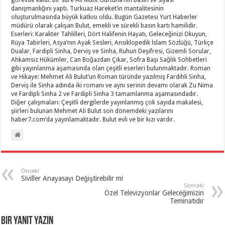
görevde kaldı. Bir süre Ali Müfit Gürtuna’nın basın ve siyasi
danışmanlığını yaptı. Turkuaz Hareket’in mantalitesinin
oluşturulmasında büyük katkısı oldu. Bugün Gazetesi Yurt Haberler
müdürü olarak çalışan Bulut, emekli ve sürekli basın kartı hamilidir.
Eserleri: Karakter Tahlilleri, Dört Halifenin Hayatı, Geleceğinizi Okuyun,
Rüya Tabirleri, Asya’nın Ayak Sesleri, Ansiklopedik İslam Sözlüğü, Türkçe
Dualar, Fardipli Sinha, Derviş ve Sinha, Ruhun Deşifresi, Gizemli Sorular,
Ahkamsız Hükümler, Can Boğazdan Çıkar, Sofra Başı Sağlık Sohbetleri
gibi yayınlanma aşamasında olan çeşitli eserleri bulunmaktadır. Roman
ve Hikaye: Mehmet Ali Bulut’un Roman türünde yazılmış Fardihli Sinha,
Derviş ile Sinha adında iki romanı ve aynı serinin devamı olarak Zu Nima
ve Fardipli Sinha 2 ve Fardipli Sinha 3 tamamlanma aşamasındadır.
Diğer çalışmaları: Çeşitli dergilerde yayınlanmış çok sayıda makalesi,
şiirleri bulunan Mehmet Ali Bulut son dönemdeki yazılarını
haber7.com’da yayınlamaktadır. Bulut evli ve bir kızı vardır.
Önceki
Siviller Anayasayı Değiştirebilir mi
Sonraki
Özel Televizyonlar Geleceğimizin
Teminatıdır
Bir yanıt yazın