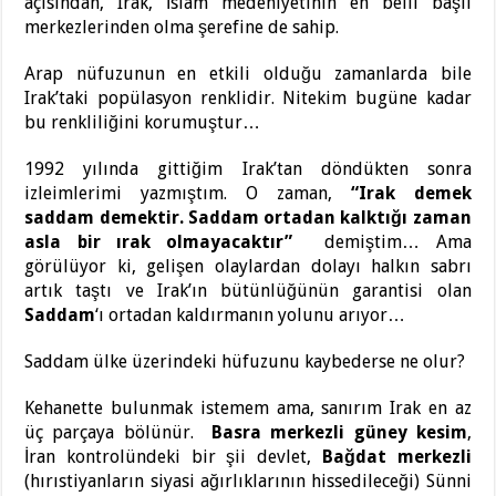
açısından, Irak, İslam medeniyetinin en belli başlı
merkezlerinden olma şerefine de sahip.
Arap nüfuzunun en etkili olduğu zamanlarda bile
Irak’taki popülasyon renklidir. Nitekim bugüne kadar
bu renkliliğini korumuştur…
1992 yılında gittiğim Irak’tan döndükten sonra
izleimlerimi yazmıştım. O zaman,
“Irak demek
saddam demektir. Saddam ortadan kalktığı zaman
asla bir ırak olmayacaktır”
demiştim… Ama
görülüyor ki, gelişen olaylardan dolayı halkın sabrı
artık taştı ve Irak’ın bütünlüğünün garantisi olan
Saddam
‘ı ortadan kaldırmanın yolunu arıyor…
Saddam ülke üzerindeki hüfuzunu kaybederse ne olur?
Kehanette bulunmak istemem ama, sanırım Irak en az
üç parçaya bölünür.
Basra merkezli güney kesim
,
İran kontrolündeki bir şii devlet,
Bağdat merkezli
(hırıstiyanların siyasi ağırlıklarının hissedileceği) Sünni