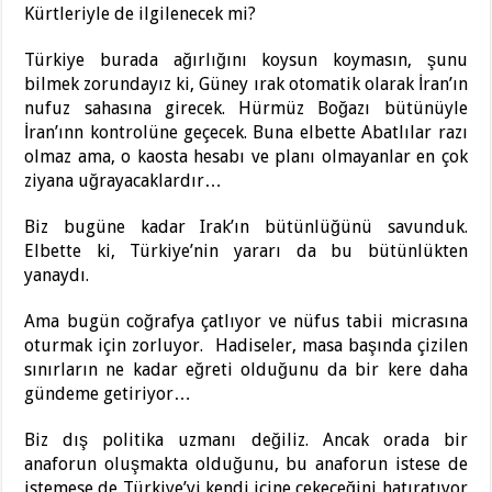
Kürtleriyle de ilgilenecek mi?
Türkiye burada ağırlığını koysun koymasın, şunu
bilmek zorundayız ki, Güney ırak otomatik olarak İran’ın
nufuz sahasına girecek. Hürmüz Boğazı bütünüyle
İran’ınn kontrolüne geçecek. Buna elbette Abatlılar razı
olmaz ama, o kaosta hesabı ve planı olmayanlar en çok
ziyana uğrayacaklardır…
Biz bugüne kadar Irak’ın bütünlüğünü savunduk.
Elbette ki, Türkiye’nin yararı da bu bütünlükten
yanaydı.
Ama bugün coğrafya çatlıyor ve nüfus tabii micrasına
oturmak için zorluyor. Hadiseler, masa başında çizilen
sınırların ne kadar eğreti olduğunu da bir kere daha
gündeme getiriyor…
Biz dış politika uzmanı değiliz. Ancak orada bir
anaforun oluşmakta olduğunu, bu anaforun istese de
istemese de Türkiye’yi kendi içine çekeceğini hatıratıyor