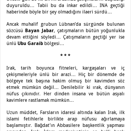
duyuruldu… Tabii bu da inkar edildi… INA geçtiği
haberinde böyle bir şey olmadığını ilaeri sürdü…
Ancak muhalif grubun Lübnan’da sürgünde bulunan
sözcüsü
Bayan Jabar
, çatışmaların bütün yoğunlukla
devam ettiğini söyledi… Çatışmaların geçtiği yer ise
ünlü
Ubu Garaib
bölgesi…
* * *
Irak, tarih boyunca fitneleri, kargaşaları ve iç
çekişmeleriyle ünlü bir arazi… Hiç bir dönemde de
bölgeye tek başına hakim olmuş bir kavimden söz
etmek mümkün değil… Denilebilir ki ırak, dünyanın
nüfus çıkınıdır. Her dinden insana ve bütün asyalı
kavimlere rastlamak mümkün…
Uzun müddet, Farsların idaresi altında kalan Irak, ilk
islami fetihlerle birlikte arap nüfusu ağırlamaya
başlamıştır. Bağdat’ın Abbasilere başkentlik yapması