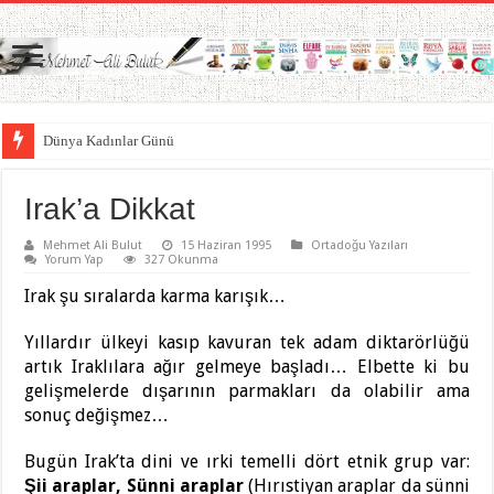
Dünya Kadınlar Günü
Irak’a Dikkat
Mehmet Ali Bulut
15 Haziran 1995
Ortadoğu Yazıları
Yorum Yap
327 Okunma
Irak şu sıralarda karma karışık…
Yıllardır ülkeyi kasıp kavuran tek adam diktarörlüğü
artık Iraklılara ağır gelmeye başladı… Elbette ki bu
gelişmelerde dışarının parmakları da olabilir ama
sonuç değişmez…
Bugün Irak’ta dini ve ırki temelli dört etnik grup var:
Şii araplar, Sünni araplar
(Hırıstiyan araplar da sünni