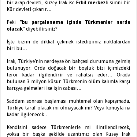
bir arap devleti, Kuzey Irak ise
Erbil merkezl
i sünni bir
Kür devleti çıkarır…
Peki
“bu parçalanama içinde Türkmenler nerde
olacak”
diyebilirsiniz?
İşte bizim de dikkat çekmek istediğimiz noktalardan
biri bu…
Irak, Türkiye’nin nerdeyse ön bahçesi durumuna gelmiş
bulunuyor. Orda doğacak bir boşluk bizi içimizdeki
terör kadar ilgilendirir ve rahatsız eder… Orada
bulunan 3 milyon küsur Türkmenin ölüm kalımla karşı
karışya gelmeleri ise işin cabası…
Saddam sonrası başlaması muhtemel olan kapışmada,
Türkiye taraf olacak mı olmayacak mı? Veya konuyla na
kadar ilgilenecek…
Kendisini sadece Türkmenlerle mi ilintilendirecek,
yoksa bir başka şekilde uzantımız olan Kuzey Irak