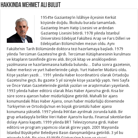
Hakkında Mehmet Ali Bulut
1954’te Gaziantep’in İslâhiye ilçesinin Kerküt
köyünde doğdu. İlkokulu burada tamamladı.
Gaziantep İmam Hatip Lisesini ve ardından
Gaziantep Lisesini bitirdi. 1978 yılında İstanbul
Üniversitesi Edebiyat Fakültesi Arap ve Fars Dilleri ve
Edebiyatları Bölümü’nden mezun oldu. Aynı
Fakülte’nin Tarih Bölümünde doktora tezi hazırlamaya başladı. 1979
yılında Tercüman Gazetesi’ne girdi. Tercüman Kütüphanesinin kurulması
ve kitapların tasnifinde görev aldı. Birçok kitap ve ansiklopedinin
yazılmasına ve hazırlanmasına katkıda bulundu… Daha sonra gazetenin,
haber merkezi ve yurt haberlerinde çalıştı. Yurt Haberler Müdürü oldu.
Köşe yazıları yazdı… 1991 yılında Haber koordinatörü olarak Ortadoğu
Gazetesi’ne geçti. Bu gazete 5 yıl süreyle köşe yazarlığı yaptı. Yeni Sayfa
ve Önce Vatan Gazetelerinde günlük yazıları ve araştırmaları yayınlandı.
1993 yılında haber editörü olarak İhlas Haber Ajansı’na girdi. Kısa bir
süre sonra ajansın haber müdürlüğüne getirildi. Mahalli bir ajans
konumundaki İhlas Haber Ajansı, onun haber müdürlüğü döneminde
Türkiye’nin ve Ortodoğu’nun en büyük görüntülü haber ajansı
konumuna yükseldi. 1997 yılında İHA’dan ayrılmak zorunda kaldı. Bir
grup arkadaşıyla birlikte Veri Haber Ajansı’nı kurdu. Finansal sıkıntılardan
dolayı Ajansı kapattı. 1999 yılında BRT Televizyonuna girdi. Haber
editörü ve program yapımcısı olarak görev yaptı. 2001 Mayısında
İstanbul Büyükşehir Belediyesi Basın danışmanlığına getirildi. 3 yıl bu